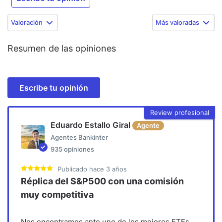
Valoración
Más valoradas
Resumen de las opiniones
Escribe tu opinión
Review profesional
Eduardo Estallo Giral
Agente
Agentes Bankinter
935
opiniones
Publicado
hace 3 años
Réplica del S&P500 con una comisión
muy competitiva
Nos encontramos ante uno de los mejores ETFs