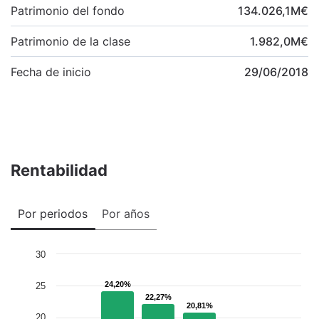
Patrimonio del fondo
134.026,1
M
€
Patrimonio de la clase
1.982,0
M
€
Fecha de inicio
29/06/2018
Rentabilidad
Por periodos
Por años
30
24,20%
24,20%
25
22,27%
22,27%
20,81%
20,81%
20