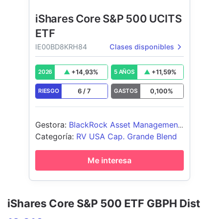
iShares Core S&P 500 UCITS
ETF
IE00BD8KRH84
Clases disponibles
+
14,93
%
+
11,59
%
2026
5 AÑOS
6
/
7
0,100
%
RIESGO
GASTOS
Gestora
:
BlackRock Asset Management
Ireland - ETF
Categoría
:
RV USA Cap. Grande Blend
Me interesa
iShares Core S&P 500 ETF GBPH Dist