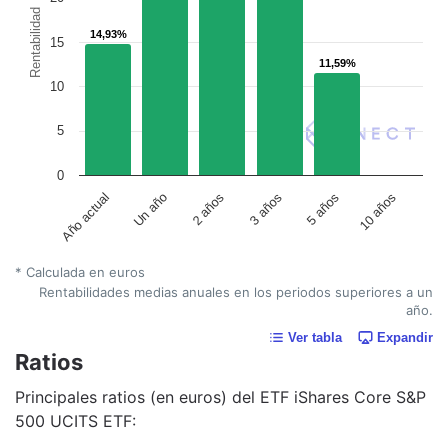
Rentabilidad
14,93%
14,93%
15
11,59%
11,59%
10
5
0
Un año
5 años
2 años
10 años
Año actual
3 años
* Calculada en euros
Rentabilidades medias anuales en los periodos superiores a un
año.
Ver tabla
Expandir
Ratios
Principales ratios (en euros) del ETF iShares Core S&P
500 UCITS ETF: