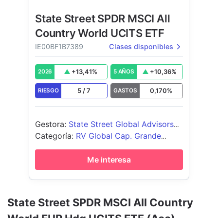
State Street SPDR MSCI All
Country World UCITS ETF
IE00BF1B7389
Clases disponibles
+
13,41
%
+
10,36
%
2026
5 AÑOS
5
/
7
0,170
%
RIESGO
GASTOS
Gestora
:
State Street Global Advisors
Europe Limited
Categoría
:
RV Global Cap. Grande
Blend
Me interesa
State Street SPDR MSCI All Country