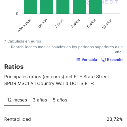
0
Un año
5 años
2 años
10 años
Año actual
3 años
* Calculada en euros
Rentabilidades medias anuales en los periodos superiores a un
año.
Ver tabla
Expandir
Ratios
Principales ratios (en euros) del ETF State Street
SPDR MSCI All Country World UCITS ETF:
12 meses
3 años
5 años
Rentabilidad
23,72
%