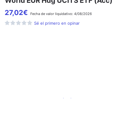
World EUR Hdg UCITS ETF (Acc)
27,02
€
Fecha de
valor liquidativo:
4/08/2026
Sé el primero en opinar