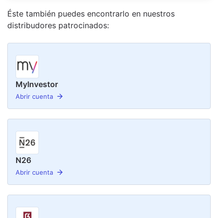
Éste también puedes encontrarlo en nuestro
s
distribudor
es
patrocinado
s
:
MyInvestor
Abrir cuenta
N26
Abrir cuenta