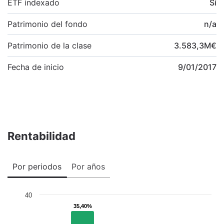
ETF indexado
Sí
Patrimonio del fondo
n/a
Patrimonio de la clase
3.583,3
M
€
Fecha de inicio
9/01/2017
Rentabilidad
Por periodos
Por años
40
35,40%
35,40%