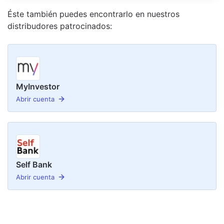
Éste también puedes encontrarlo en nuestro
s
distribudor
es
patrocinado
s
:
MyInvestor
Abrir cuenta
Self Bank
Abrir cuenta