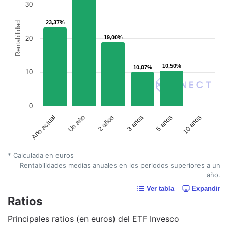
30
23,37%
23,37%
Rentabilidad
19,00%
19,00%
20
10,50%
10,50%
10,07%
10,07%
10
0
Un año
5 años
2 años
10 años
Año actual
3 años
* Calculada en euros
Rentabilidades medias anuales en los periodos superiores a un
año.
Ver tabla
Expandir
Ratios
Principales ratios (en euros) del ETF Invesco