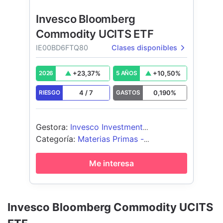
Invesco Bloomberg
Commodity UCITS ETF
IE00BD6FTQ80
Clases disponibles
+
23,37
%
+
10,50
%
2026
5 AÑOS
4
/
7
0,190
%
RIESGO
GASTOS
Gestora
:
Invesco Investment
Management Limited
Categoría
:
Materias Primas -
Diversificado
Me interesa
Invesco Bloomberg Commodity UCITS