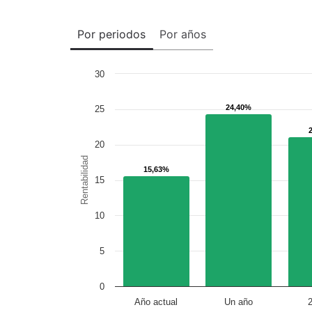
Por periodos
Por años
30
24,40%
24,40%
25
20
Rentabilidad
15,63%
15,63%
15
10
5
0
Año actual
Un año