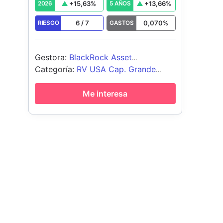
+
15,63
%
+
13,66
%
2026
5 AÑOS
6
/
7
0,070
%
RIESGO
GASTOS
Gestora
:
BlackRock Asset
Management Ireland - ETF
Categoría
:
RV USA Cap. Grande
Blend
Me interesa