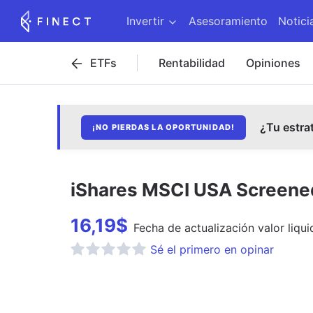
Invertir
Asesoramiento
Notici
ETFs
Rentabilidad
Opiniones
¿Tu estra
¡NO PIERDAS LA OPORTUNIDAD!
iShares MSCI USA Screene
16,19
$
Fecha de
actualización
valor liqui
Sé el primero en opinar