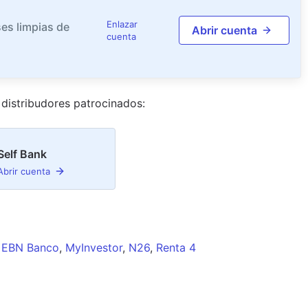
Enlazar
es limpias de
Abrir cuenta
cuenta
distribudor
es
patrocinado
s
:
Self Bank
Abrir cuenta
EBN Banco
,
MyInvestor
,
N26
,
Renta 4