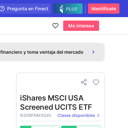
Pregunta en Finect
Identifícate
Me interesa
 financiero y toma ventaja del mercado
iShares MSCI USA
Screened UCITS ETF
IE00BFNM3G45
Clases disponibles