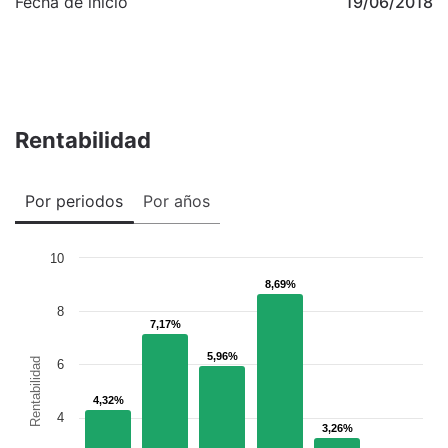
Fecha de inicio
19/06/2018
Rentabilidad
Por periodos
Por años
10
8,69%
8,69%
8
7,17%
7,17%
5,96%
5,96%
Rentabilidad
6
4,32%
4,32%
4
3,26%
3,26%