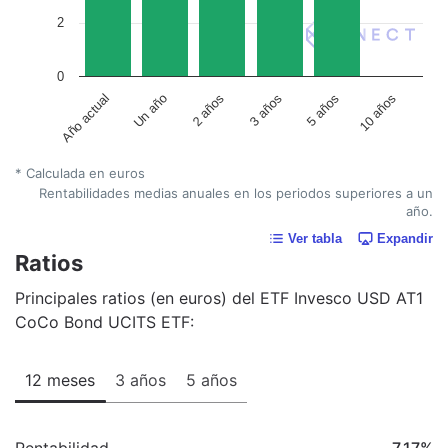
2
0
Un año
5 años
2 años
10 años
Año actual
3 años
* Calculada en euros
Rentabilidades medias anuales en los periodos superiores a un
año.
Ver tabla
Expandir
Ratios
Principales ratios (en euros) del ETF Invesco USD AT1
CoCo Bond UCITS ETF:
12 meses
3 años
5 años
Rentabilidad
7,17
%