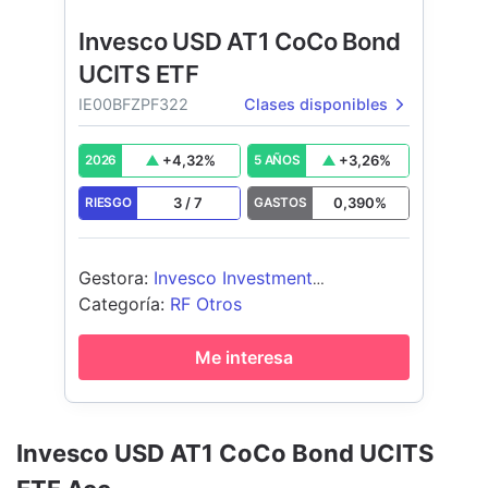
Invesco USD AT1 CoCo Bond
UCITS ETF
IE00BFZPF322
Clases disponibles
+
4,32
%
+
3,26
%
2026
5 AÑOS
3
/
7
0,390
%
RIESGO
GASTOS
Gestora
:
Invesco Investment
Management Limited
Categoría
:
RF Otros
Me interesa
Invesco USD AT1 CoCo Bond UCITS