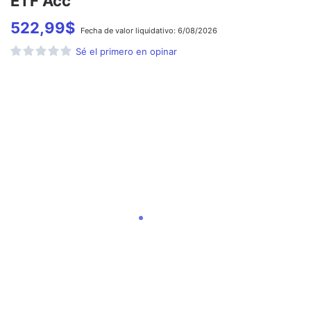
ETF Acc
522,99
$
Fecha de
valor liquidativo:
6/08/2026
Sé el primero en opinar