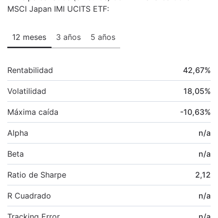
MSCI Japan IMI UCITS ETF:
12 meses
3 años
5 años
Rentabilidad
42,67
%
Volatilidad
18,05
%
Máxima caída
-10,63
%
Alpha
n/a
Beta
n/a
Ratio de Sharpe
2,12
R Cuadrado
n/a
Tracking Error
n/a