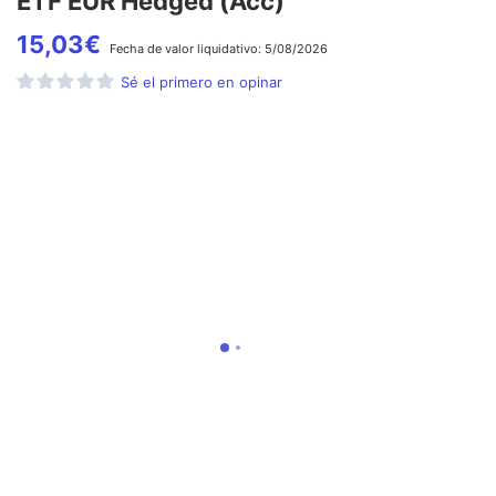
ETF EUR Hedged (Acc)
15,03
€
Fecha de
valor liquidativo:
5/08/2026
Sé el primero en opinar