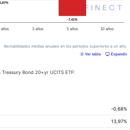
5,87%
5,87%
-7,41%
-7,41%
 años
3 años
5 años
10 años
Rentabilidades medias anuales en los periodos superiores a un año.
Ver tabla
Expandir
s $ Treasury Bond 20+yr UCITS ETF:
-0,68
%
13,97
%