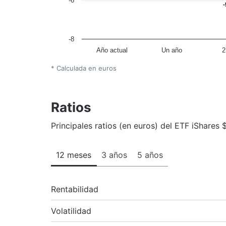
-6
-
-
-8
Año actual
Un año
2
* Calculada en euros
Ratios
Principales ratios (en euros) del ETF iShare
12 meses
3 años
5 años
Rentabilidad
Volatilidad