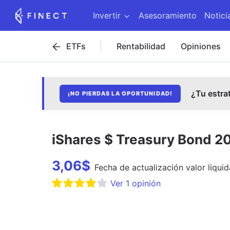
Invertir
Asesoramiento
Notici
ETFs
Rentabilidad
Opiniones
¿Tu estra
¡NO PIERDAS LA OPORTUNIDAD!
iShares $ Treasury Bond 2
3,06
$
Fecha de
actualización
valor liquid
Ver
1
opinión