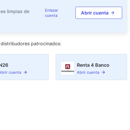
Enlazar
es limpias de
Abrir cuenta
cuenta
distribudor
es
patrocinado
s
:
N26
Renta 4 Banco
Abrir cuenta
Abrir cuenta