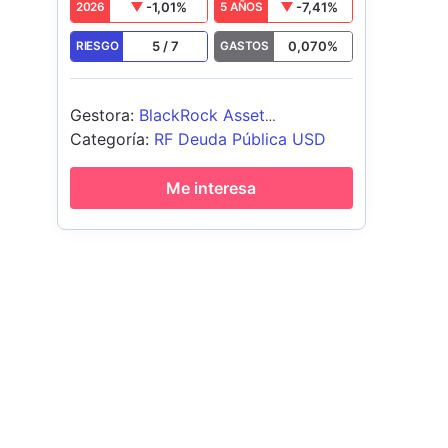
-1,01
%
-7,41
%
2026
5 AÑOS
5
/
7
0,070
%
RIESGO
GASTOS
Gestora
:
BlackRock Asset
Management Ireland - ETF
Categoría
:
RF Deuda Pública USD
Me interesa