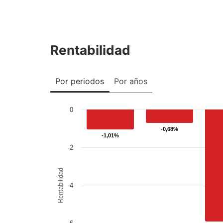
Rentabilidad
Por periodos
Por años
0
-0,68%
-0,68%
-1,01%
-1,01%
-2
Rentabilidad
-4