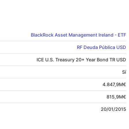
BlackRock Asset Management Ireland - ETF
RF Deuda Pública USD
ICE U.S. Treasury 20+ Year Bond TR USD
Sí
4.847,9
M
€
815,9
M
€
20/01/2015