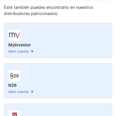
Éste también puedes encontrarlo en nuestro
s
distribudor
es
patrocinado
s
:
MyInvestor
Abrir cuenta
N26
Abrir cuenta