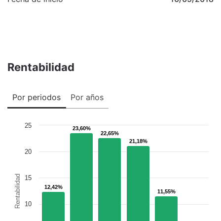
Rentabilidad
Por periodos
Por años
25
23,60%
23,60%
22,65%
22,65%
21,18%
21,18%
20
Rentabilidad
15
12,42%
12,42%
11,55%
11,55%
10