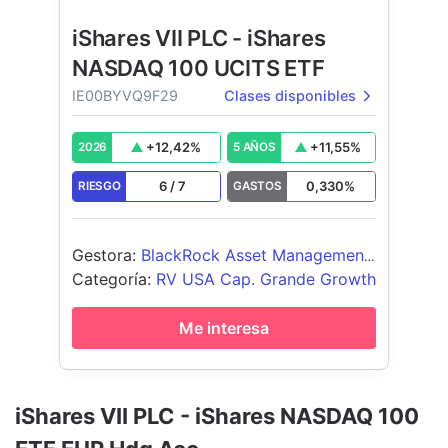
iShares VII PLC - iShares
NASDAQ 100 UCITS ETF
IE00BYVQ9F29
Clases disponibles
+
12,42
%
+
11,55
%
2026
5 AÑOS
6
/
7
0,330
%
RIESGO
GASTOS
Gestora
:
BlackRock Asset Management
Ireland - ETF
Categoría
:
RV USA Cap. Grande Growth
Me interesa
iShares VII PLC - iShares NASDAQ 100