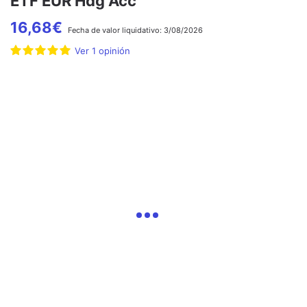
ETF EUR Hdg Acc
16,68
€
Fecha de
valor liquidativo:
3/08/2026
Ver
1
opinión