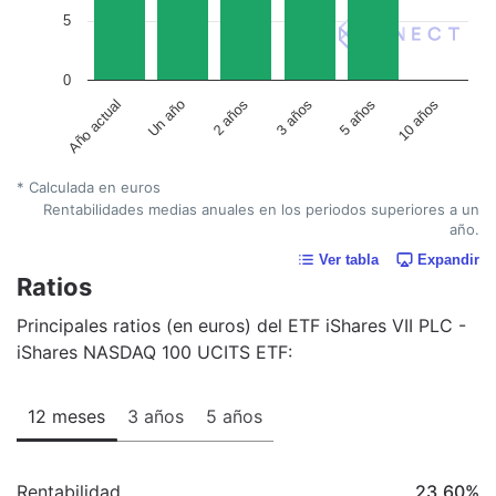
5
0
Un año
5 años
2 años
10 años
Año actual
3 años
* Calculada en euros
Rentabilidades medias anuales en los periodos superiores a un
año.
Ver tabla
Expandir
Ratios
Principales ratios (en euros) del ETF iShares VII PLC -
iShares NASDAQ 100 UCITS ETF:
12 meses
3 años
5 años
Rentabilidad
23,60
%