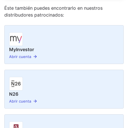
Éste también puedes encontrarlo en nuestro
s
distribudor
es
patrocinado
s
:
MyInvestor
Abrir cuenta
N26
Abrir cuenta