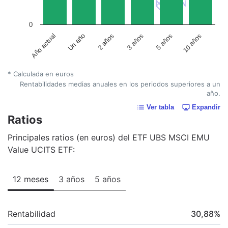
0
Un año
5 años
2 años
10 años
Año actual
3 años
* Calculada en euros
Rentabilidades medias anuales en los periodos superiores a un
año.
Ver tabla
Expandir
Ratios
Principales ratios (en euros) del ETF UBS MSCI EMU
Value UCITS ETF:
12 meses
3 años
5 años
Rentabilidad
30,88
%