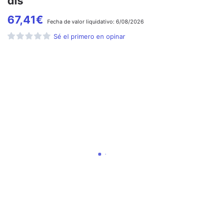
dis
67,41
€
Fecha de
valor liquidativo:
6/08/2026
Sé el primero en opinar