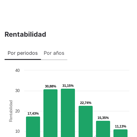
Rentabilidad
Por periodos
Por años
40
31,15%
31,15%
30,88%
30,88%
30
Rentabilidad
22,74%
22,74%
20
17,43%
17,43%
15,35%
15,35%
11,13%
11,13%
10