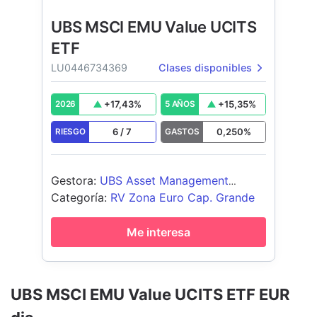
UBS MSCI EMU Value UCITS
ETF
LU0446734369
Clases disponibles
+
17,43
%
+
15,35
%
2026
5 AÑOS
6
/
7
0,250
%
RIESGO
GASTOS
Gestora
:
UBS Asset Management
(Europe) S.A.
Categoría
:
RV Zona Euro Cap. Grande
Me interesa
UBS MSCI EMU Value UCITS ETF EUR