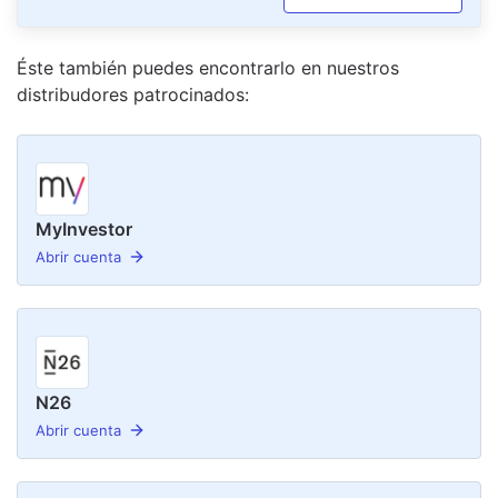
Éste también puedes encontrarlo en nuestro
s
distribudor
es
patrocinado
s
:
MyInvestor
Abrir cuenta
N26
Abrir cuenta