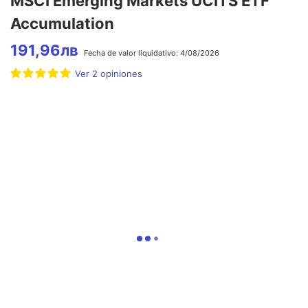
MSCI Emerging Markets UCITS ETF
Accumulation
191,96
лв
Fecha de
valor liquidativo:
4/08/2026
Ver
2
opiniones