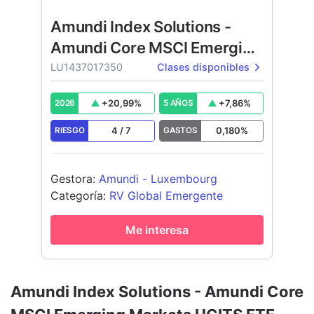
Amundi Index Solutions -
Amundi Core MSCI Emerging
Markets
LU1437017350
Clases disponibles
+
20,99
%
+
7,86
%
2026
5 AÑOS
4
/
7
0,180
%
RIESGO
GASTOS
Gestora
:
Amundi - Luxembourg
Categoría
:
RV Global Emergente
Me interesa
Amundi Index Solutions - Amundi Core