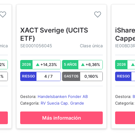
XACT Sverige (UCITS
iShar
ETF)
Cappe
nica
SE0001056045
Clase única
IE00BD3
2
%
+
14,23
%
+
6,36
%
2026
5 AÑOS
2026
0
%
4
/
7
0,160
%
RIESGO
GASTOS
RIESGO
Gestora
:
Handelsbanken Fonder AB
Gestora
:
B
Ireland - 
Categoría
:
RV Suecia Cap. Grande
Categoría
Más información