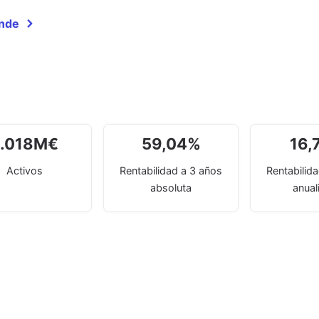
ande
.018
M
€
59,04
%
16,
Activos
Rentabilidad a 3 años
Rentabilid
absoluta
anual