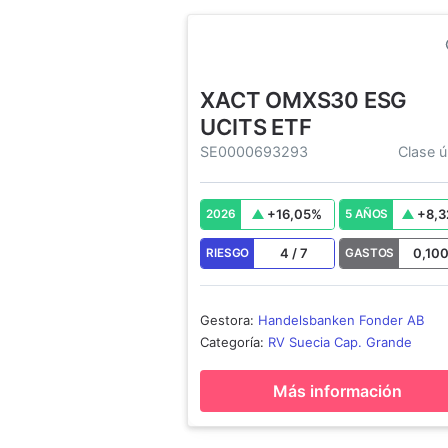
XACT OMXS30 ESG
UCITS ETF
SE0000693293
Clase ú
+
16,05
%
+
8,3
2026
5 AÑOS
4
/
7
0,10
RIESGO
GASTOS
Gestora
:
Handelsbanken Fonder AB
Categoría
:
RV Suecia Cap. Grande
Más información