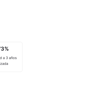
73
%
ad a 3 años
izada