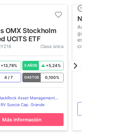
No es suficiente...
Aquí te dejamos toda nue
es OMX Stockholm
gama de productos de es
d UCITS ETF
escaparate para que elija
compares tu mejor opció
RYZ16
Clase única
+
13,78
%
+
5,24
%
5 AÑOS
4
/
7
0,100
%
GASTOS
lackRock Asset Management
ETF
:
RV Suecia Cap. Grande
Ver más productos
Más información