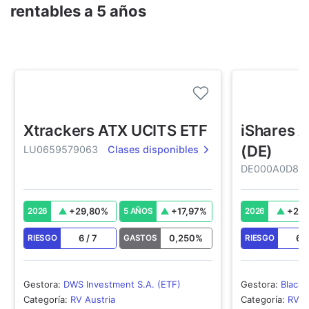
rentables a 5 años
Xtrackers ATX UCITS ETF
iShares 
(DE)
LU0659579063
Clases disponibles
DE000A0D8Q
+
29,80
%
+
17,97
%
+
29,
2026
5 AÑOS
2026
6
/
7
0,250
%
6
RIESGO
GASTOS
RIESGO
Gestora
:
DWS Investment S.A. (ETF)
Gestora
:
Black
Deutschland AG
Categoría
:
RV Austria
Categoría
:
RV A