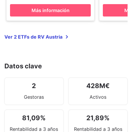
Más información
Más
Ver 2 ETFs de RV Austria
Datos clave
2
428
M
€
Gestoras
Activos
81,09
%
21,89
%
Rentabilidad a 3 años
Rentabilidad a 3 años