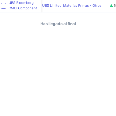
UBS Bloomberg
UBS Limited
Materias Primas - Otros
1
CMCI Components
Total Return
Soybeans USD ETC
Has llegado al final