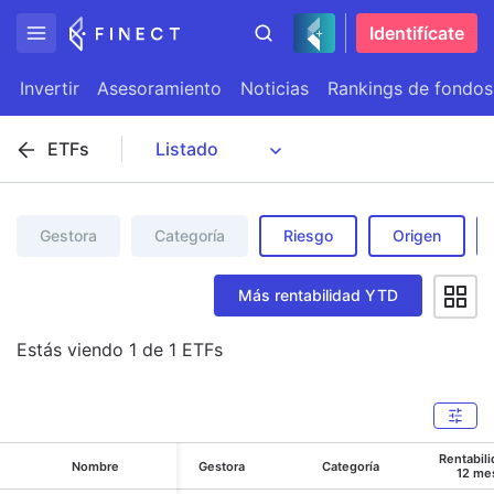
Identifícate
Invertir
Asesoramiento
Noticias
Rankings de fondos
ETFs
Gestora
Categoría
Riesgo
Origen
Más rentabilidad YTD
Estás viendo
1
de
1
ETFs
Rentabil
Nombre
Gestora
Categoría
12 me