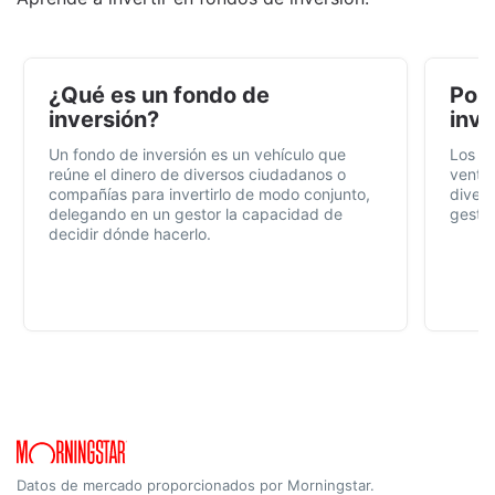
¿Qué es un fondo de
Por 
inversión?
inve
Un fondo de inversión es un vehículo que
Los f
reúne el dinero de diversos ciudadanos o
ventaj
compañías para invertirlo de modo conjunto,
divers
delegando en un gestor la capacidad de
gestió
decidir dónde hacerlo.
Datos de mercado proporcionados por Morningstar.