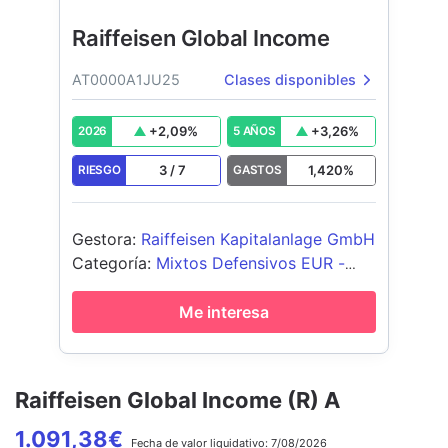
Raiffeisen Global Income
AT0000A1JU25
Clases disponibles
+
2,09
%
+
3,26
%
2026
5 AÑOS
3
/
7
1,420
%
RIESGO
GASTOS
Gestora
:
Raiffeisen Kapitalanlage GmbH
Categoría
:
Mixtos Defensivos EUR -
Global
Me interesa
Raiffeisen Global Income (R) A
1.091,38
€
Fecha de
valor liquidativo:
7/08/2026