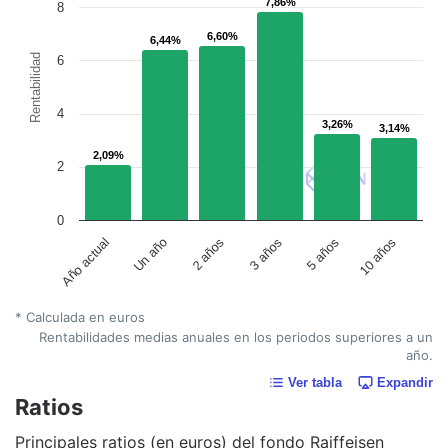
7,86%
7,86%
8
6,60%
6,60%
6,44%
6,44%
Rentabilidad
6
4
3,26%
3,26%
3,14%
3,14%
2,09%
2,09%
2
0
Un año
5 años
2 años
10 años
Año actual
3 años
* Calculada en euros
Rentabilidades medias anuales en los periodos superiores a un
año.
Ver tabla
Expandir
Ratios
Principales ratios (en euros) del fondo Raiffeisen