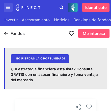
Identifícate
Invertir
Asesoramiento
Noticias
Rankings de fondos
Fondos
Me interesa
¡NO PIERDAS LA OPORTUNIDAD!
¿Tu estrategia financiera está lista? Consulta
GRATIS con un asesor financiero y toma ventaja
del mercado