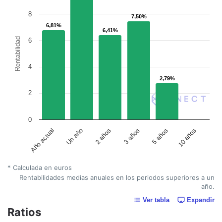
8
7,50%
7,50%
6,81%
6,81%
6,41%
6,41%
Rentabilidad
6
4
2,79%
2,79%
2
0
Un año
5 años
2 años
10 años
Año actual
3 años
* Calculada en euros
Rentabilidades medias anuales en los periodos superiores a un
año.
Ver tabla
Expandir
Ratios