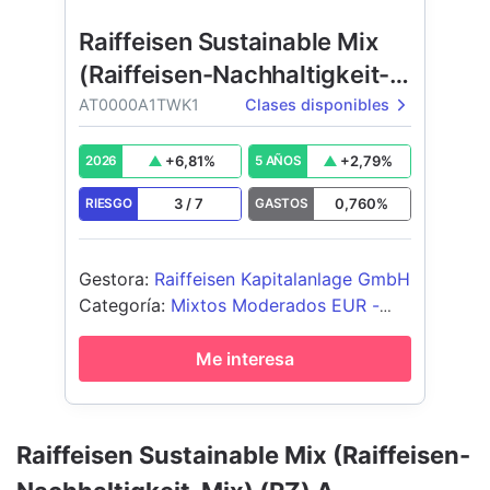
Raiffeisen Sustainable Mix
(Raiffeisen-Nachhaltigkeit-
Mix) (RZ)
AT0000A1TWK1
Clases disponibles
+
6,81
%
+
2,79
%
2026
5 AÑOS
3
/
7
0,760
%
RIESGO
GASTOS
Gestora
:
Raiffeisen Kapitalanlage GmbH
Categoría
:
Mixtos Moderados EUR -
Global
Me interesa
Raiffeisen Sustainable Mix (Raiffeisen-