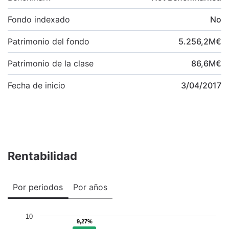
Fondo indexado
No
Patrimonio del fondo
5.256,2
M
€
Patrimonio de la clase
86,6
M
€
Fecha de inicio
3/04/2017
Rentabilidad
Por periodos
Por años
10
9,27%
9,27%