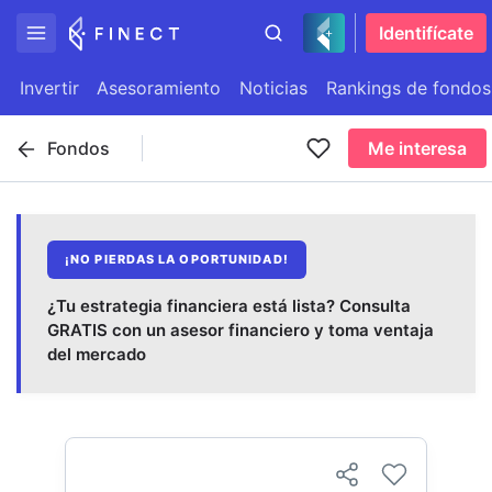
Identifícate
Invertir
Asesoramiento
Noticias
Rankings de fondos
Fondos
Me interesa
¡NO PIERDAS LA OPORTUNIDAD!
¿Tu estrategia financiera está lista? Consulta
GRATIS con un asesor financiero y toma ventaja
del mercado