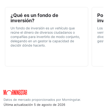
¿Qué es un fondo de
Por 
inversión?
inve
Un fondo de inversión es un vehículo que
Los f
reúne el dinero de diversos ciudadanos o
ventaj
compañías para invertirlo de modo conjunto,
divers
delegando en un gestor la capacidad de
gestió
decidir dónde hacerlo.
Datos de mercado proporcionados por Morningstar.
Última actualización
5 de agosto de 2026