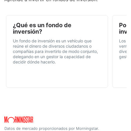
¿Qué es un fondo de
Por 
inversión?
inve
Un fondo de inversión es un vehículo que
Los f
reúne el dinero de diversos ciudadanos o
ventaj
compañías para invertirlo de modo conjunto,
divers
delegando en un gestor la capacidad de
gestió
decidir dónde hacerlo.
Datos de mercado proporcionados por Morningstar.