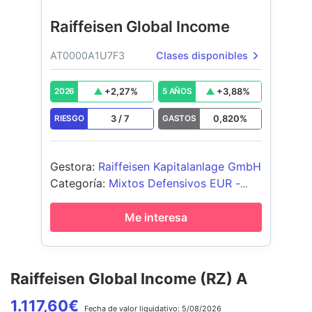
Raiffeisen Global Income
AT0000A1U7F3
Clases disponibles
+
2,27
%
+
3,88
%
2026
5 AÑOS
3
/
7
0,820
%
RIESGO
GASTOS
Gestora
:
Raiffeisen Kapitalanlage GmbH
Categoría
:
Mixtos Defensivos EUR -
Global
Me interesa
Raiffeisen Global Income (RZ) A
1.117,60
€
Fecha de
valor liquidativo:
5/08/2026