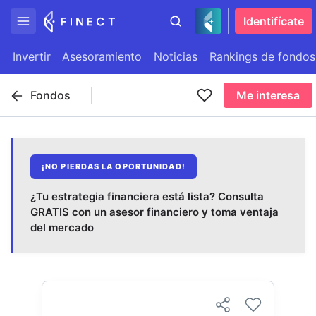
Identifícate
Invertir
Asesoramiento
Noticias
Rankings de fondos
Fondos
Me interesa
¡NO PIERDAS LA OPORTUNIDAD!
¿Tu estrategia financiera está lista? Consulta
GRATIS con un asesor financiero y toma ventaja
del mercado