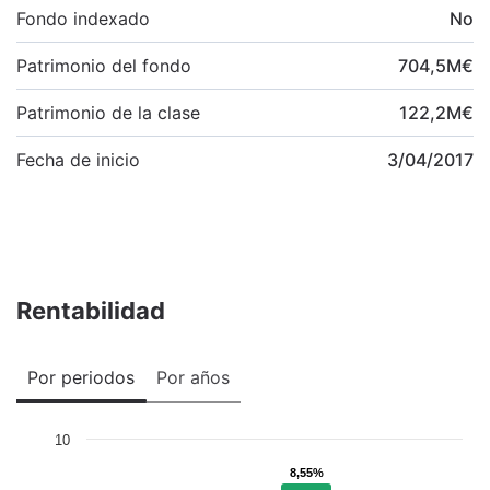
Fondo indexado
No
Patrimonio del fondo
704,5
M
€
Patrimonio de la clase
122,2
M
€
Fecha de inicio
3/04/2017
Rentabilidad
Por periodos
Por años
10
8,55%
8,55%