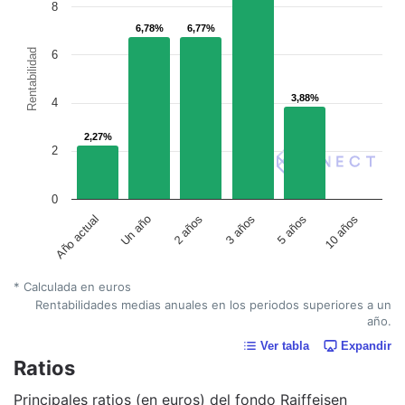
8
6,78%
6,78%
6,77%
6,77%
Rentabilidad
6
3,88%
3,88%
4
2,27%
2,27%
2
0
Un año
5 años
2 años
10 años
Año actual
3 años
* Calculada en euros
Rentabilidades medias anuales en los periodos superiores a un
año.
Ver tabla
Expandir
Ratios
Principales ratios (en euros) del fondo Raiffeisen