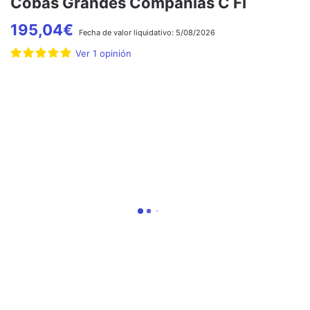
Cobas Grandes Compañías C FI
195,04
€
Fecha de
valor liquidativo:
5/08/2026
Ver
1
opinión