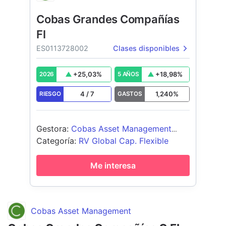
Cobas Grandes Compañías
FI
ES0113728002
Clases disponibles
+
25,03
%
+
18,98
%
2026
5 AÑOS
4
/
7
1,240
%
RIESGO
GASTOS
Gestora
:
Cobas Asset Management
SGIIC S.A.
Categoría
:
RV Global Cap. Flexible
Me interesa
Cobas Asset Management