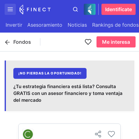
Identifícate
Invertir
Asesoramiento
Noticias
Rankings de fondos
Fondos
Me interesa
¡NO PIERDAS LA OPORTUNIDAD!
¿Tu estrategia financiera está lista? Consulta
GRATIS con un asesor financiero y toma ventaja
del mercado