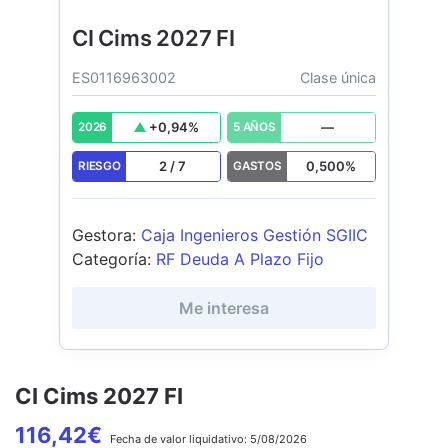
CI Cims 2027 FI
ES0116963002
Clase única
+
0,94
%
—
2026
5 AÑOS
2
/
7
0,500
%
RIESGO
GASTOS
Gestora
:
Caja Ingenieros Gestión SGIIC
Categoría
:
RF Deuda A Plazo Fijo
Me interesa
CI Cims 2027 FI
116,42
€
Fecha de
valor liquidativo:
5/08/2026