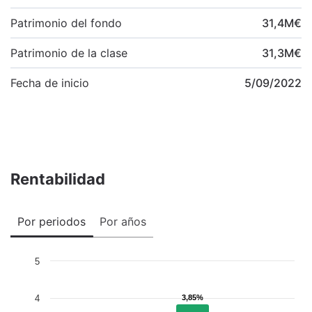
Patrimonio del fondo
31,4
M
€
Patrimonio de la clase
31,3
M
€
Fecha de inicio
5/09/2022
Rentabilidad
Por periodos
Por años
5
4
3,85%
3,85%