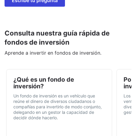
Escribe tu pregunta
Consulta nuestra guía rápida de
fondos de inversión
Aprende a invertir en fondos de inversión.
¿Qué es un fondo de
Por 
inversión?
inve
Un fondo de inversión es un vehículo que
Los f
reúne el dinero de diversos ciudadanos o
ventaj
compañías para invertirlo de modo conjunto,
divers
delegando en un gestor la capacidad de
gestió
decidir dónde hacerlo.