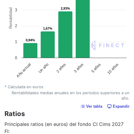
2,93%
2,93%
Rentabilidad
3
2
1,67%
1,67%
0,94%
0,94%
1
0
Año actual
Un año
2 años
3 años
5 años
10 años
* Calculada en euros
Rentabilidades medias anuales en los periodos superiores a un
año.
Ver tabla
Expandir
Ratios
Principales ratios (en euros) del fondo CI Cims 2027
FI: