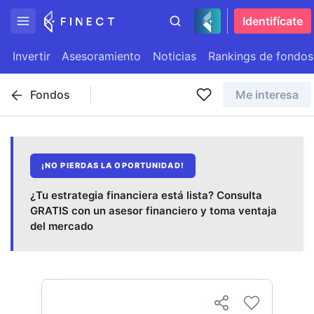
Identifícate
Invertir
Asesoramiento
Noticias
Rankings de fondos
Fondos
Me interesa
¡NO PIERDAS LA OPORTUNIDAD!
¿Tu estrategia financiera está lista? Consulta
GRATIS con un asesor financiero y toma ventaja
del mercado