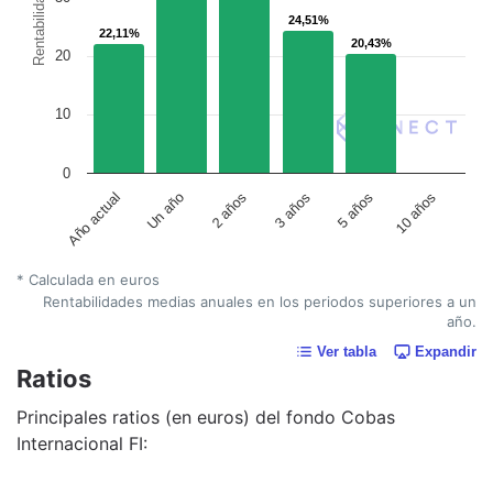
Rentabilidad
24,51%
24,51%
22,11%
22,11%
20,43%
20,43%
20
10
0
Un año
5 años
2 años
10 años
Año actual
3 años
* Calculada en euros
Rentabilidades medias anuales en los periodos superiores a un
año.
Ver tabla
Expandir
Ratios
Principales ratios (en euros) del fondo Cobas
Internacional FI: