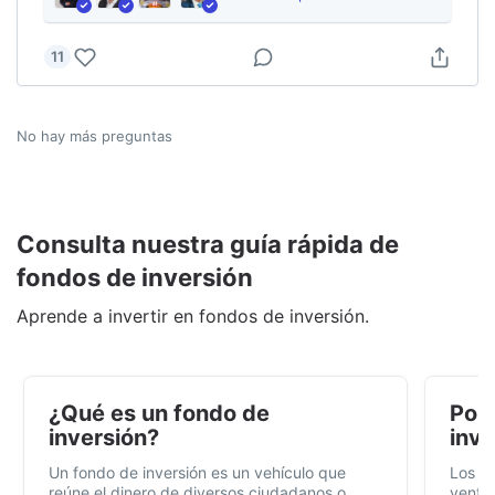
11
No hay más preguntas
Consulta nuestra guía rápida de
fondos de inversión
Aprende a invertir en fondos de inversión.
¿Qué es un fondo de
Por 
inversión?
inve
Un fondo de inversión es un vehículo que
Los f
reúne el dinero de diversos ciudadanos o
ventaj