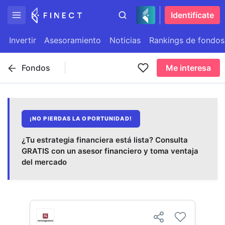
Identifícate
Invertir
Asesoramiento
Noticias
Rankings de fondos
Fondos
Me interesa
¡NO PIERDAS LA OPORTUNIDAD!
¿Tu estrategia financiera está lista? Consulta
GRATIS con un asesor financiero y toma ventaja
del mercado