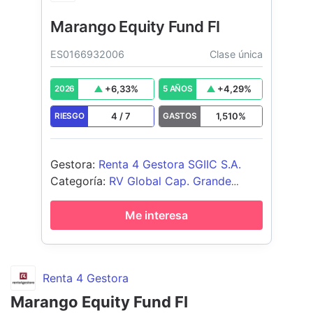
Marango Equity Fund FI
ES0166932006
Clase única
+
6,33
%
+
4,29
%
2026
5 AÑOS
4
/
7
1,510
%
RIESGO
GASTOS
Gestora
:
Renta 4 Gestora SGIIC S.A.
Categoría
:
RV Global Cap. Grande
Growth
Me interesa
Renta 4 Gestora
Marango Equity Fund FI