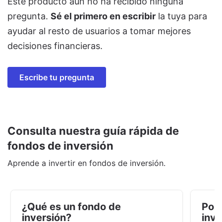
Este producto aún no ha recibido ninguna
pregunta.
Sé el primero en escribir
la tuya para
ayudar al resto de usuarios a tomar mejores
decisiones financieras.
Escribe tu pregunta
Consulta nuestra guía rápida de
fondos de inversión
Aprende a invertir en fondos de inversión.
¿Qué es un fondo de
Por 
inversión?
inve