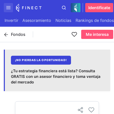
Identifícate
Invertir
Asesoramiento
Noticias
Rankings de fondos
Fondos
Me interesa
¡NO PIERDAS LA OPORTUNIDAD!
¿Tu estrategia financiera está lista? Consulta
GRATIS con un asesor financiero y toma ventaja
del mercado