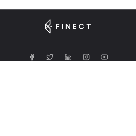
Suscríbete a nuestra Newsletter
Introduce tu e-mail para registrarte en Finect.
Sobre nosotros
Finect en 2025