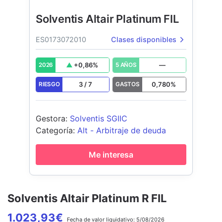
Solventis Altair Platinum FIL
ES0173072010
Clases disponibles
+
0,86
%
—
2026
5 AÑOS
3
/
7
0,780
%
RIESGO
GASTOS
Gestora
:
Solventis SGIIC
Categoría
:
Alt - Arbitraje de deuda
Me interesa
Solventis Altair Platinum R FIL
1.023,93
€
Fecha de
valor liquidativo:
5/08/2026