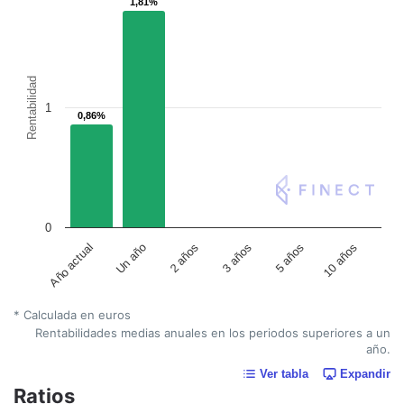
1,81%
1,81%
Rentabilidad
1
0,86%
0,86%
0
Año actual
Un año
2 años
3 años
5 años
10 años
* Calculada en euros
Rentabilidades medias anuales en los periodos superiores a un
año.
Ver tabla
Expandir
Ratios