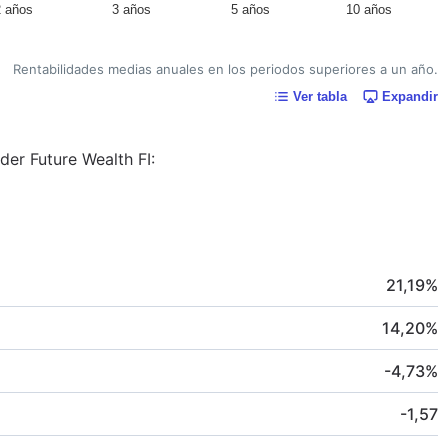
2 años
3 años
5 años
10 años
Rentabilidades medias anuales en los periodos superiores a un año.
Ver tabla
Expandir
der Future Wealth FI:
21,19
%
14,20
%
-4,73
%
-1,57