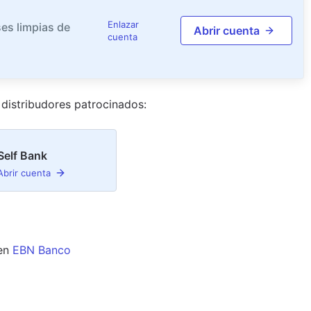
Enlazar
es limpias de
Abrir cuenta
cuenta
distribudor
es
patrocinado
s
:
Self Bank
Abrir cuenta
en
EBN Banco