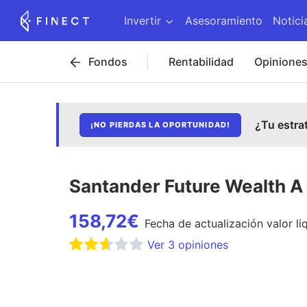
Invertir
Asesoramiento
Notici
Fondos
Rentabilidad
Opinione
¿Tu estra
¡NO PIERDAS LA OPORTUNIDAD!
Santander Future Wealth A 
158,72
€
Fecha de
actualización
valor li
Ver
3
opiniones