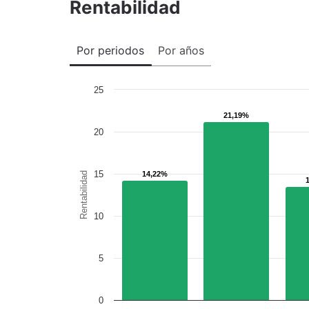
Rentabilidad
Por periodos
Por años
25
21,19%
21,19%
20
15
14,22%
14,22%
Rentabilidad
10
5
0