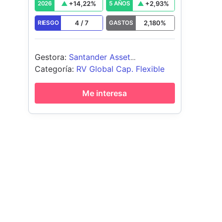
+
14,22
%
+
2,93
%
2026
5 AÑOS
4
/
7
2,180
%
RIESGO
GASTOS
Gestora
:
Santander Asset
Management SGIIC
Categoría
:
RV Global Cap. Flexible
Me interesa