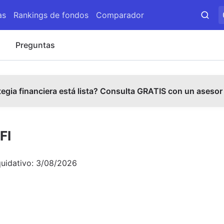
as
Rankings de fondos
Comparador
s
Preguntas
tegia financiera está lista? Consulta GRATIS con un asesor
FI
quidativo:
3/08/2026