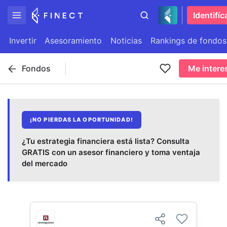
Identifíc
Invertir
Asesoramiento
Noticias
Rankings de fondos
Fondos
Me intere
¡NO PIERDAS LA OPORTUNIDAD!
¿Tu estrategia financiera está lista? Consulta
GRATIS con un asesor financiero y toma ventaja
del mercado