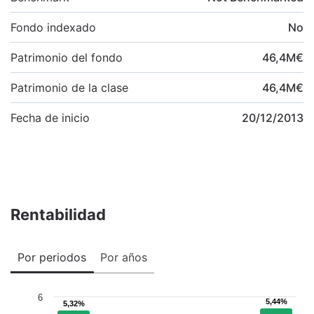
Fondo indexado
No
Patrimonio del fondo
46,4
M
€
Patrimonio de la clase
46,4
M
€
Fecha de inicio
20/12/2013
Rentabilidad
Por periodos
Por años
6
5,44%
5,44%
5,32%
5,32%