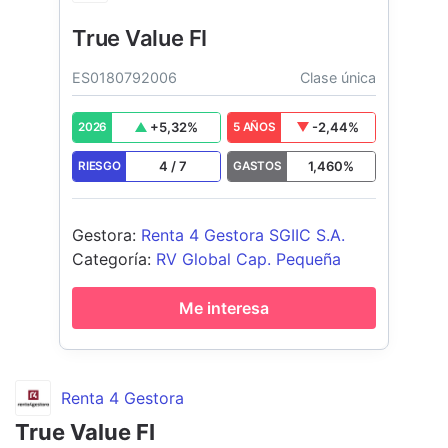
True Value FI
ES0180792006
Clase única
+
5,32
%
-2,44
%
2026
5 AÑOS
4
/
7
1,460
%
RIESGO
GASTOS
Gestora
:
Renta 4 Gestora SGIIC S.A.
Categoría
:
RV Global Cap. Pequeña
Me interesa
Renta 4 Gestora
True Value FI