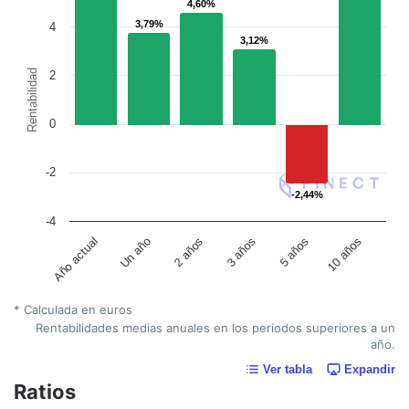
4,60%
4,60%
3,79%
3,79%
4
3,12%
3,12%
Rentabilidad
2
0
-2
-2,44%
-2,44%
-4
Un año
5 años
2 años
10 años
Año actual
3 años
* Calculada en euros
Rentabilidades medias anuales en los periodos superiores a un
año.
Ver tabla
Expandir
Ratios