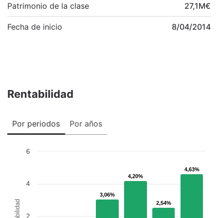
Patrimonio de la clase
27,1
M
€
Fecha de inicio
8/04/2014
Rentabilidad
Por periodos
Por años
6
4,63%
4,63%
4,20%
4,20%
4
3,06%
3,06%
Rentabilidad
2,54%
2,54%
2