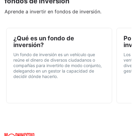
fondos de inversión
Aprende a invertir en fondos de inversión.
¿Qué es un fondo de
Por 
inversión?
inve
Un fondo de inversión es un vehículo que
Los f
reúne el dinero de diversos ciudadanos o
ventaj
compañías para invertirlo de modo conjunto,
divers
delegando en un gestor la capacidad de
gestió
decidir dónde hacerlo.