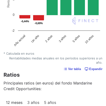
0
-0,44%
-0,44%
-0,69%
-0,69%
-2
Un año
5 años
2 años
10 años
Año actual
3 años
* Calculada en euros
Rentabilidades medias anuales en los periodos superiores a un
año.
Ver tabla
Expandir
Ratios
Principales ratios (en euros) del fondo Mandarine
Credit Opportunities:
12 meses
3 años
5 años