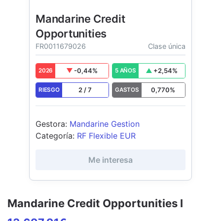
Mandarine Credit
Opportunities
FR0011679026
Clase única
-0,44
%
+
2,54
%
2026
5 AÑOS
2
/
7
0,770
%
RIESGO
GASTOS
Gestora
:
Mandarine Gestion
Categoría
:
RF Flexible EUR
Me interesa
Mandarine Credit Opportunities I