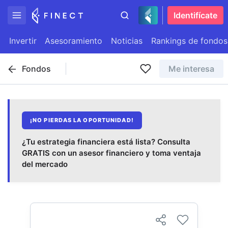
Identifícate
Invertir
Asesoramiento
Noticias
Rankings de fondos
Fondos
Me interesa
¡NO PIERDAS LA OPORTUNIDAD!
¿Tu estrategia financiera está lista? Consulta
GRATIS con un asesor financiero y toma ventaja
del mercado