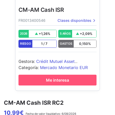
CM-AM Cash ISR
FR0013400546
Clases disponibles
+
1,26
%
+
2,09
%
2026
5 AÑOS
1
/
7
0,150
%
RIESGO
GASTOS
Gestora
:
Crédit Mutuel Asset
Management
Categoría
:
Mercado Monetario EUR
Me interesa
CM-AM Cash ISR RC2
10,99
€
Fecha de
valor liquidativo:
6/08/2026