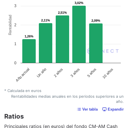
3,02%
3,02%
3
2,51%
2,51%
Rentabilidad
2,11%
2,11%
2,09%
2,09%
2
1,26%
1,26%
1
0
Año actual
Un año
2 años
3 años
5 años
10 años
* Calculada en euros
Rentabilidades medias anuales en los periodos superiores a un
año.
Ver tabla
Expandir
Ratios
Principales ratios (en euros) del fondo CM-AM Cash