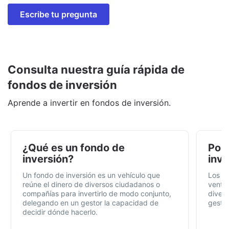
Escribe tu pregunta
Consulta nuestra guía rápida de
fondos de inversión
Aprende a invertir en fondos de inversión.
¿Qué es un fondo de
Por 
inversión?
inve
Un fondo de inversión es un vehículo que
Los f
reúne el dinero de diversos ciudadanos o
ventaj
compañías para invertirlo de modo conjunto,
divers
delegando en un gestor la capacidad de
gestió
decidir dónde hacerlo.