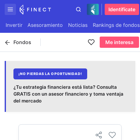
Identifícate
Invertir
Asesoramiento
Noticias
Rankings de fondos
Fondos
Me interesa
¡NO PIERDAS LA OPORTUNIDAD!
¿Tu estrategia financiera está lista? Consulta
GRATIS con un asesor financiero y toma ventaja
del mercado