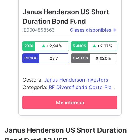
Janus Henderson US Short
Duration Bond Fund
IE0004858563
Clases disponibles
+
2,94
%
+
2,37
%
2026
5 AÑOS
2
/
7
0,920
%
RIESGO
GASTOS
Gestora
:
Janus Henderson Investors
Categoría
:
RF Diversificada Corto Plazo
USD
Me interesa
Janus Henderson US Short Duration