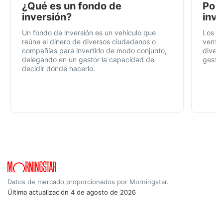
¿Qué es un fondo de
Por 
inversión?
inve
Un fondo de inversión es un vehículo que
Los f
reúne el dinero de diversos ciudadanos o
ventaj
compañías para invertirlo de modo conjunto,
divers
delegando en un gestor la capacidad de
gestió
decidir dónde hacerlo.
Datos de mercado proporcionados por Morningstar.
Última actualización
4 de agosto de 2026