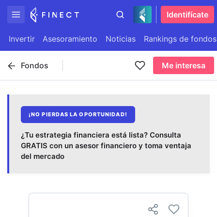
Identifícate
Invertir
Asesoramiento
Noticias
Rankings de fondos
Fondos
Me interesa
¡NO PIERDAS LA OPORTUNIDAD!
¿Tu estrategia financiera está lista? Consulta
GRATIS con un asesor financiero y toma ventaja
del mercado