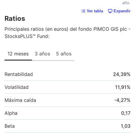
año.
Ver tabla
Expandir
Ratios
Principales ratios (en euros) del fondo PIMCO GIS plc -
StocksPLUS™ Fund:
12 meses
3 años
5 años
Rentabilidad
24,39
%
Volatilidad
11,91
%
Máxima caída
-4,27
%
Alpha
0,17
Beta
1,03