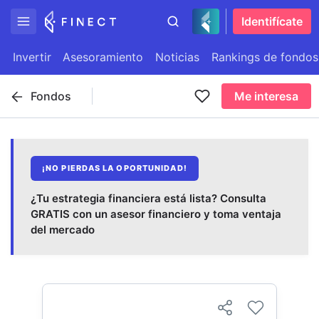
Identifícate
Invertir
Asesoramiento
Noticias
Rankings de fondos
Fondos
Me interesa
¡NO PIERDAS LA OPORTUNIDAD!
¿Tu estrategia financiera está lista? Consulta
GRATIS con un asesor financiero y toma ventaja
del mercado