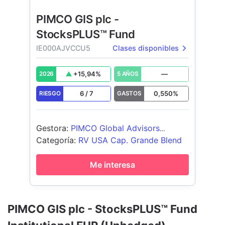
PIMCO GIS plc -
StocksPLUS™ Fund
IE000AJVCCU5
Clases disponibles
+
15,94
%
—
2026
5 AÑOS
6
/
7
0,550
%
RIESGO
GASTOS
Gestora
:
PIMCO Global Advisors
(Ireland) Limited
Categoría
:
RV USA Cap. Grande Blend
Me interesa
PIMCO GIS plc - StocksPLUS™ Fund