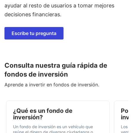
ayudar al resto de usuarios a tomar mejores
decisiones financieras.
Escribe tu pregunta
Consulta nuestra guía rápida de
fondos de inversión
Aprende a invertir en fondos de inversión.
¿Qué es un fondo de
Por 
inversión?
inve
Un fondo de inversión es un vehículo que
Los f
reúne el dinero de diversos ciudadanos o
ventaj