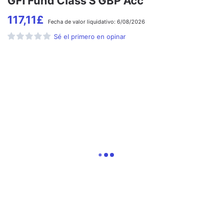
GFI Fund Class S GBP Acc
117,11
£
Fecha de
valor liquidativo:
6/08/2026
Sé el primero en opinar