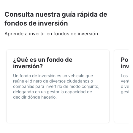
Consulta nuestra guía rápida de
fondos de inversión
Aprende a invertir en fondos de inversión.
¿Qué es un fondo de
Por 
inversión?
inve
Un fondo de inversión es un vehículo que
Los f
reúne el dinero de diversos ciudadanos o
ventaj
compañías para invertirlo de modo conjunto,
divers
delegando en un gestor la capacidad de
gestió
decidir dónde hacerlo.