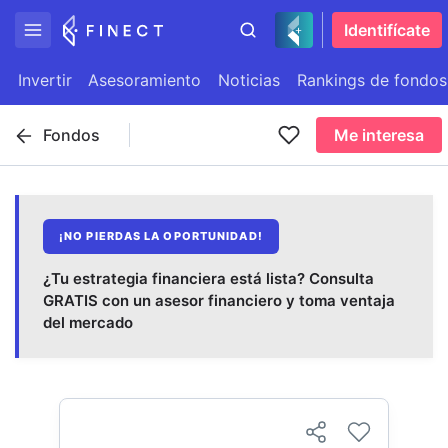
Identifícate
Invertir
Asesoramiento
Noticias
Rankings de fondos
Fondos
Me interesa
¡NO PIERDAS LA OPORTUNIDAD!
¿Tu estrategia financiera está lista? Consulta
GRATIS con un asesor financiero y toma ventaja
del mercado