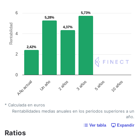
6
5,73%
5,73%
5,28%
5,28%
Rentabilidad
4,37%
4,37%
4
2,42%
2,42%
2
0
Año actual
Un año
2 años
3 años
5 años
10 años
* Calculada en euros
Rentabilidades medias anuales en los periodos superiores a un
año.
Ver tabla
Expandir
Ratios