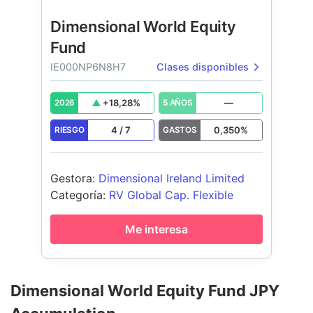
Dimensional World Equity
Fund
IE000NP6N8H7
Clases disponibles
+
18,28
%
—
2026
5 AÑOS
4
/
7
0,350
%
RIESGO
GASTOS
Gestora
:
Dimensional Ireland Limited
Categoría
:
RV Global Cap. Flexible
Me interesa
Dimensional World Equity Fund JPY