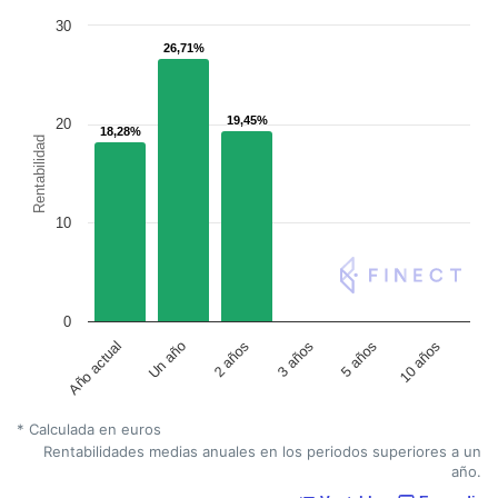
30
26,71%
26,71%
19,45%
19,45%
20
18,28%
18,28%
Rentabilidad
10
0
Un año
5 años
2 años
10 años
Año actual
3 años
* Calculada en euros
Rentabilidades medias anuales en los periodos superiores a un
año.