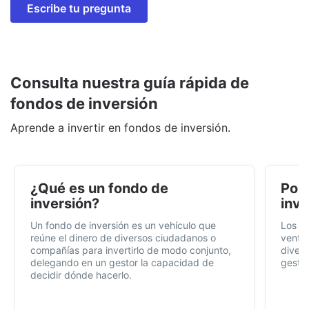
Escribe tu pregunta
Consulta nuestra guía rápida de
fondos de inversión
Aprende a invertir en fondos de inversión.
¿Qué es un fondo de
Por 
inversión?
inve
Un fondo de inversión es un vehículo que
Los f
reúne el dinero de diversos ciudadanos o
ventaj
compañías para invertirlo de modo conjunto,
divers
delegando en un gestor la capacidad de
gestió
decidir dónde hacerlo.