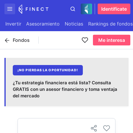
Identifícate
Invertir
Asesoramiento
Noticias
Rankings de fondos
Fondos
Me interesa
¡NO PIERDAS LA OPORTUNIDAD!
¿Tu estrategia financiera está lista? Consulta
GRATIS con un asesor financiero y toma ventaja
del mercado