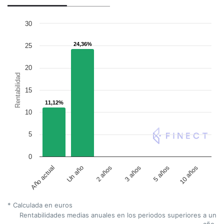
30
24,36%
24,36%
25
20
Rentabilidad
15
11,12%
11,12%
10
5
0
Un año
5 años
2 años
10 años
Año actual
3 años
* Calculada en euros
Rentabilidades medias anuales en los periodos superiores a un
año.