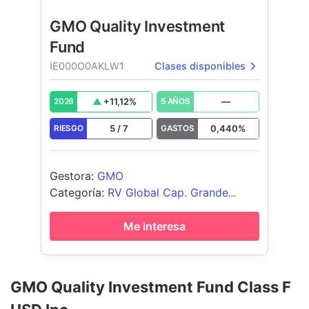
GMO Quality Investment
Fund
IE000O0AKLW1
Clases disponibles
+
11,12
%
—
2026
5 AÑOS
5
/
7
0,440
%
RIESGO
GASTOS
Gestora
:
GMO
Categoría
:
RV Global Cap. Grande
Blend
Me interesa
GMO Quality Investment Fund Class F