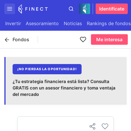
Identifícate
Invertir
Asesoramiento
Noticias
Rankings de fondos
Fondos
Me interesa
¡NO PIERDAS LA OPORTUNIDAD!
¿Tu estrategia financiera está lista? Consulta
GRATIS con un asesor financiero y toma ventaja
del mercado