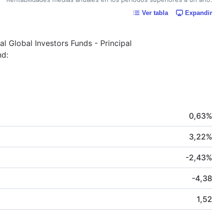
Ver tabla
Expandir
al Global Investors Funds - Principal
nd:
0,63
%
3,22
%
-2,43
%
-4,38
1,52