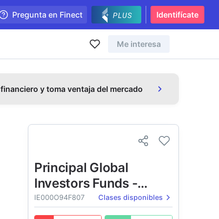
Pregunta en Finect
Identifícate
Me interesa
 financiero y toma ventaja del mercado
Principal Global
Investors Funds -
Principal North
IE000O94F807
Clases disponibles
American Corporate