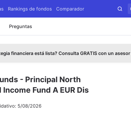
as
Rankings de fondos
Comparador
s
Preguntas
tegia financiera está lista? Consulta GRATIS con un asesor
Funds - Principal North
 Income Fund A EUR Dis
idativo:
5/08/2026