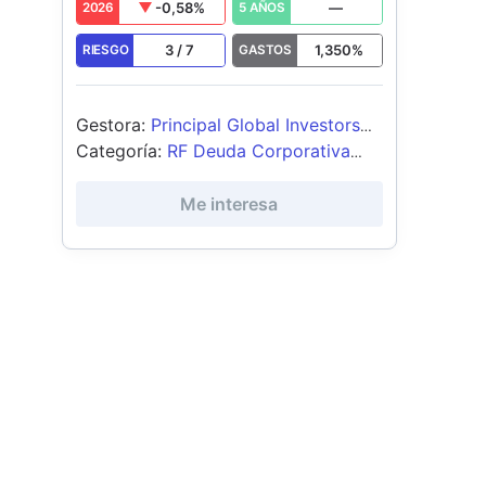
-0,58
%
—
2026
5 AÑOS
Hybrid Income Fund
3
/
7
1,350
%
RIESGO
GASTOS
Gestora
:
Principal Global Investors
(Ireland) Ltd
Categoría
:
RF Deuda Corporativa
USD
Me interesa