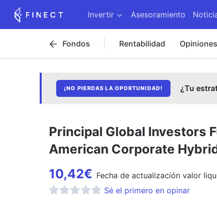
Invertir
Asesoramiento
Notici
Fondos
Rentabilidad
Opinione
¿Tu estra
¡NO PIERDAS LA OPORTUNIDAD!
Principal Global Investors 
American Corporate Hybrid
10,42
€
Fecha de
actualización
valor liqu
Sé el primero en opinar