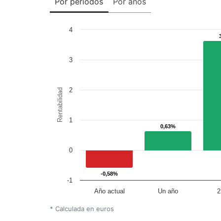
Por periodos
Por años
4
3
2
Rentabilidad
1
0,63%
0,63%
0
-0,58%
-0,58%
-1
Año actual
Un año
2
* Calculada en euros