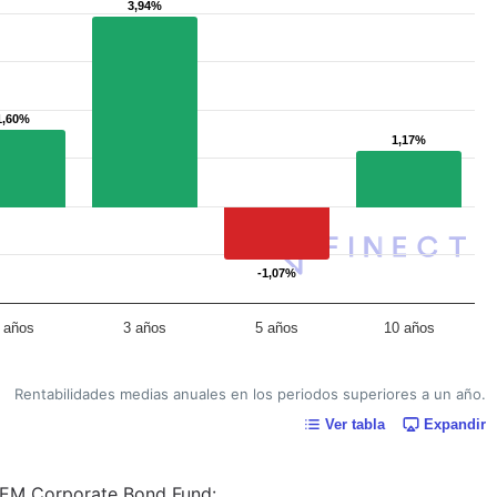
3,94%
3,94%
1,60%
1,60%
1,17%
1,17%
-1,07%
-1,07%
 años
3 años
5 años
10 años
Rentabilidades medias anuales en los periodos superiores a un año.
Ver tabla
Expandir
x EM Corporate Bond Fund: