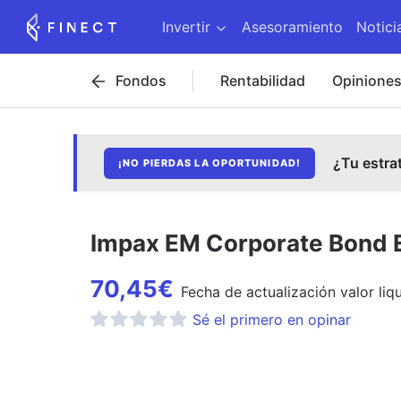
Invertir
Asesoramiento
Notici
Fondos
Rentabilidad
Opinione
¿Tu estra
¡NO PIERDAS LA OPORTUNIDAD!
Impax EM Corporate Bond E
70,45
€
Fecha de
actualización
valor liq
Sé el primero en opinar