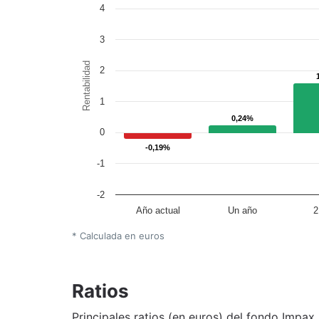
4
3
Rentabilidad
2
1
0,24%
0,24%
0
-0,19%
-0,19%
-1
-2
Año actual
Un año
2
* Calculada en euros
Ratios
Principales ratios (en euros) del fondo Impa