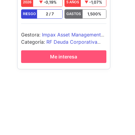
-0,19
%
-1,07
%
2026
5 AÑOS
2
/
7
1,500
%
RIESGO
GASTOS
Gestora
:
Impax Asset Management
Ireland Limited
Categoría
:
RF Deuda Corporativa
Global Emergente - Sesgo EUR
Me interesa