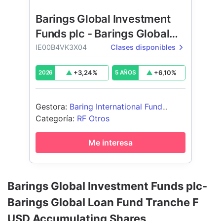
Barings Global Investment
Funds plc - Barings Global
Loan Fund
IE00B4VK3X04
Clases disponibles
+
3,24
%
+
6,10
%
2026
5 AÑOS
Gestora
:
Baring International Fund
Managers ltd
Categoría
:
RF Otros
Me interesa
Barings Global Investment Funds plc-
Barings Global Loan Fund Tranche F
USD Accumulating Shares