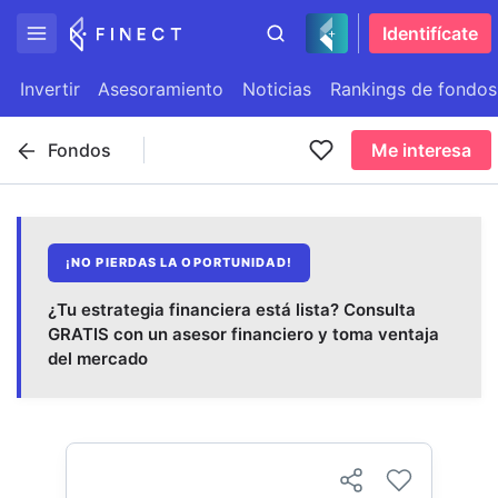
Identifícate
Invertir
Asesoramiento
Noticias
Rankings de fondos
Fondos
Me interesa
¡NO PIERDAS LA OPORTUNIDAD!
¿Tu estrategia financiera está lista? Consulta
GRATIS con un asesor financiero y toma ventaja
del mercado