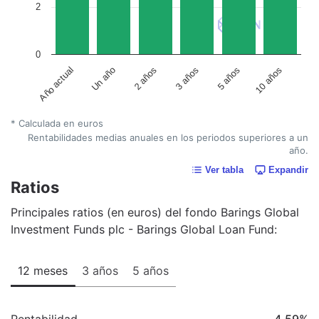
2
0
Año actual
Un año
2 años
3 años
5 años
10 años
* Calculada en euros
Rentabilidades medias anuales en los periodos superiores a un
año.
Ver tabla
Expandir
Ratios
Principales ratios (en euros) del fondo Barings Global
Investment Funds plc - Barings Global Loan Fund:
12 meses
3 años
5 años
Rentabilidad
4,59
%