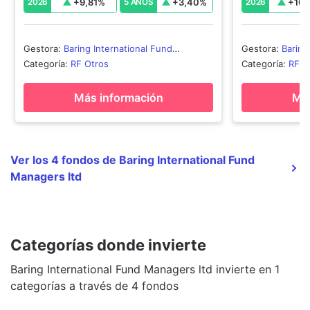
+
9,81
%
+
3,40
%
+
10,
2026
5 AÑOS
2026
Gestora
:
Baring International Fund
Gestora
:
Baring
Managers ltd
Managers ltd
Categoría
:
RF Otros
Categoría
:
RF O
Más información
Más
Ver los 4 fondos de Baring International Fund
Managers ltd
Categorías donde invierte
Baring International Fund Managers ltd invierte en 1
categorías a través de 4 fondos