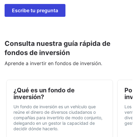
Escribe tu pregunta
Consulta nuestra guía rápida de
fondos de inversión
Aprende a invertir en fondos de inversión.
¿Qué es un fondo de
Por 
inversión?
inve
Un fondo de inversión es un vehículo que
Los f
reúne el dinero de diversos ciudadanos o
ventaj
compañías para invertirlo de modo conjunto,
divers
delegando en un gestor la capacidad de
gestió
decidir dónde hacerlo.