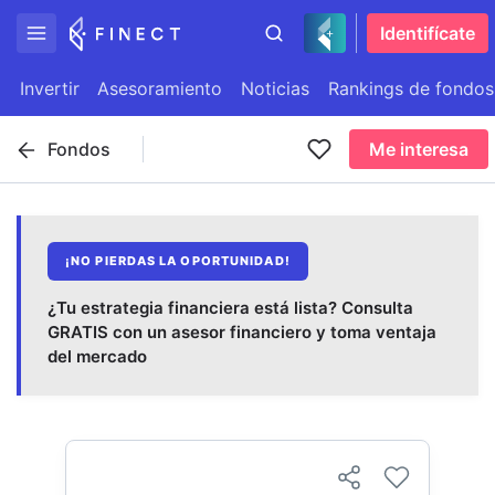
Identifícate
Invertir
Asesoramiento
Noticias
Rankings de fondos
Fondos
Me interesa
¡NO PIERDAS LA OPORTUNIDAD!
¿Tu estrategia financiera está lista? Consulta
GRATIS con un asesor financiero y toma ventaja
del mercado