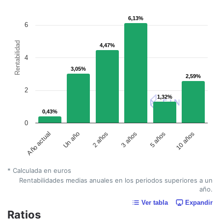
6,13%
6,13%
6
Rentabilidad
4,47%
4,47%
4
3,05%
3,05%
2,59%
2,59%
2
1,32%
1,32%
0,43%
0,43%
0
Año actual
Un año
2 años
3 años
5 años
10 años
* Calculada en euros
Rentabilidades medias anuales en los periodos superiores a un
año.
Ver tabla
Expandir
Ratios