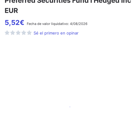
Preferred Securities Fund I Hedged Inc
EUR
5,52
€
Fecha de
valor liquidativo:
4/08/2026
Sé el primero en opinar