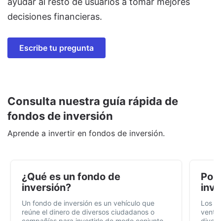
ayudar al resto de usuarios a tomar mejores
decisiones financieras.
Escribe tu pregunta
Consulta nuestra guía rápida de
fondos de inversión
Aprende a invertir en fondos de inversión.
¿Qué es un fondo de
Por 
inversión?
inve
Un fondo de inversión es un vehículo que
Los f
reúne el dinero de diversos ciudadanos o
ventaj
compañías para invertirlo de modo conjunto,
divers