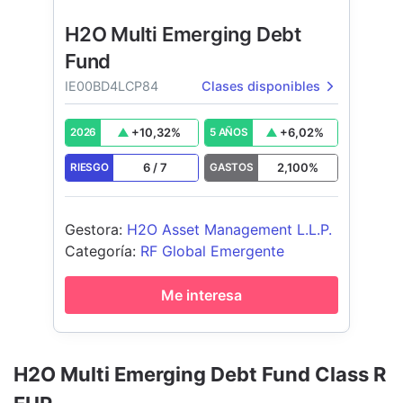
H2O Multi Emerging Debt
Fund
IE00BD4LCP84
Clases disponibles
+
10,32
%
+
6,02
%
2026
5 AÑOS
6
/
7
2,100
%
RIESGO
GASTOS
Gestora
:
H2O Asset Management L.L.P.
Categoría
:
RF Global Emergente
Me interesa
H2O Multi Emerging Debt Fund Class R