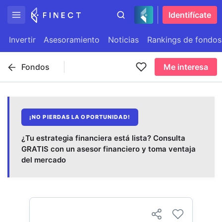
Identifícate
Invertir
Asesoramiento
Noticias
Rankings de fondos
Fondos
Me interesa
¡NO PIERDAS LA OPORTUNIDAD!
¿Tu estrategia financiera está lista? Consulta
GRATIS con un asesor financiero y toma ventaja
del mercado