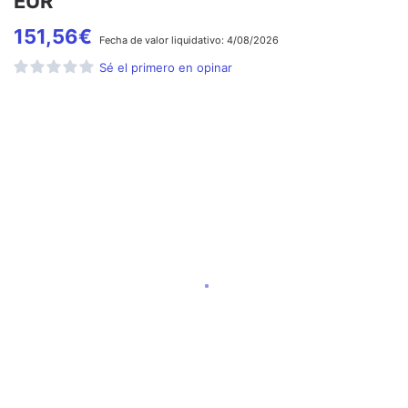
EUR
151,56
€
Fecha de
valor liquidativo:
4/08/2026
Sé el primero en opinar