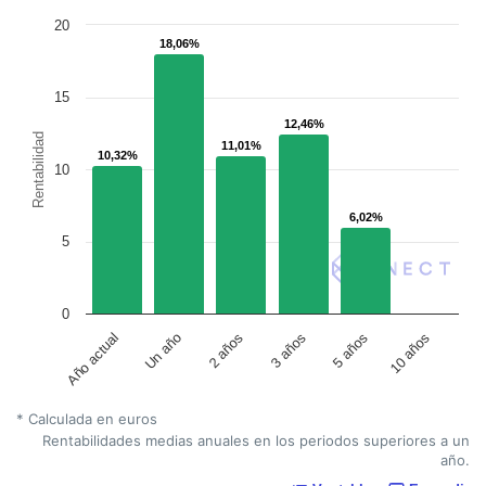
20
18,06%
18,06%
15
12,46%
12,46%
Rentabilidad
11,01%
11,01%
10,32%
10,32%
10
6,02%
6,02%
5
0
Un año
5 años
2 años
10 años
Año actual
3 años
* Calculada en euros
Rentabilidades medias anuales en los periodos superiores a un
año.