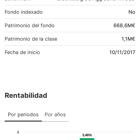
Fondo indexado
No
Patrimonio del fondo
668,6
M
€
Patrimonio de la clase
1,1
M
€
Fecha de inicio
10/11/2017
Rentabilidad
Por periodos
Por años
4
3,46%
3,46%