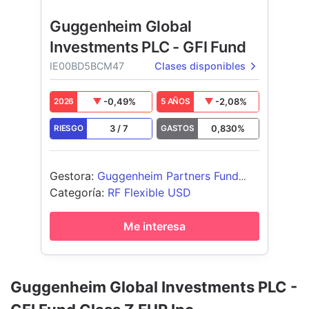
Guggenheim Global
Investments PLC - GFI Fund
IE00BD5BCM47
Clases disponibles
-0,49
%
-2,08
%
2026
5 AÑOS
3
/
7
0,830
%
RIESGO
GASTOS
Gestora
:
Guggenheim Partners Fund
Mgt(Europe) Ltd
Categoría
:
RF Flexible USD
Me interesa
Guggenheim Global Investments PLC -