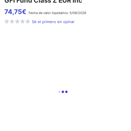
GFI Fund Class Z EUR Inc
74,75
€
Fecha de
valor liquidativo:
5/08/2026
Sé el primero en opinar