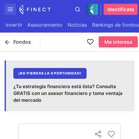
Identifícate
Invertir
Asesoramiento
Noticias
Rankings de fondos
Fondos
Me interesa
¡NO PIERDAS LA OPORTUNIDAD!
¿Tu estrategia financiera está lista? Consulta
GRATIS con un asesor financiero y toma ventaja
del mercado