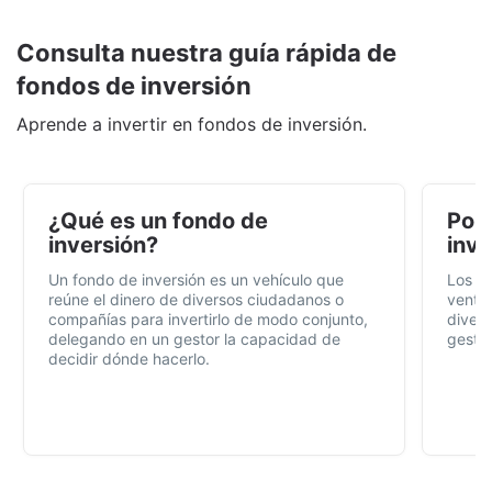
Consulta nuestra guía rápida de
fondos de inversión
Aprende a invertir en fondos de inversión.
¿Qué es un fondo de
Por 
inversión?
inve
Un fondo de inversión es un vehículo que
Los f
reúne el dinero de diversos ciudadanos o
ventaj
compañías para invertirlo de modo conjunto,
divers
delegando en un gestor la capacidad de
gestió
decidir dónde hacerlo.