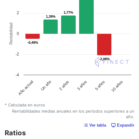
2
1,77%
1,77%
1,39%
1,39%
Rentabilidad
0
-0,49%
-0,49%
-2
-2,08%
-2,08%
-4
Un año
5 años
2 años
10 años
Año actual
3 años
* Calculada en euros
Rentabilidades medias anuales en los periodos superiores a un
año.
Ver tabla
Expandir
Ratios