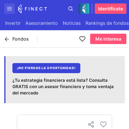
Identifícate
Invertir
Asesoramiento
Noticias
Rankings de fondos
Fondos
Me interesa
¡NO PIERDAS LA OPORTUNIDAD!
¿Tu estrategia financiera está lista? Consulta
GRATIS con un asesor financiero y toma ventaja
del mercado