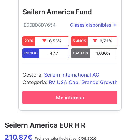
Seilern America Fund
IE00BD8DY654
Clases disponibles
-6,55
%
-2,73
%
2026
5 AÑOS
4
/
7
1,680
%
RIESGO
GASTOS
Gestora
:
Seilern International AG
Categoría
:
RV USA Cap. Grande Growth
Me interesa
Seilern America EUR H R
210,87
€
Fecha de
valor liquidativo:
6/08/2026