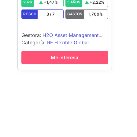
+
1,47
%
+
2,22
%
2026
5 AÑOS
3
/
7
1,700
%
RIESGO
GASTOS
Gestora
:
H2O Asset Management
L.L.P.
Categoría
:
RF Flexible Global
Me interesa