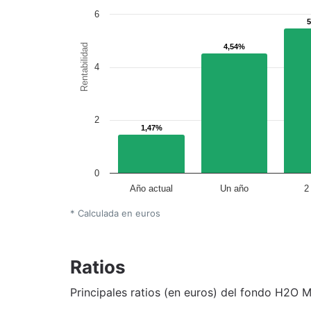
6
Rentabilidad
4,54%
4,54%
4
2
1,47%
1,47%
0
Año actual
Un año
2
* Calculada en euros
Ratios
Principales ratios (en euros) del fondo H2O M