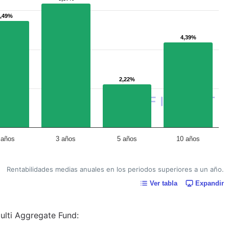
5,49%
5,49%
4,39%
4,39%
2,22%
2,22%
 años
3 años
5 años
10 años
Rentabilidades medias anuales en los periodos superiores a un año.
Ver tabla
Expandir
ulti Aggregate Fund: