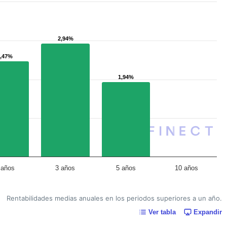
2,94%
2,94%
2,47%
2,47%
1,94%
1,94%
 años
3 años
5 años
10 años
Rentabilidades medias anuales en los periodos superiores a un año.
Ver tabla
Expandir