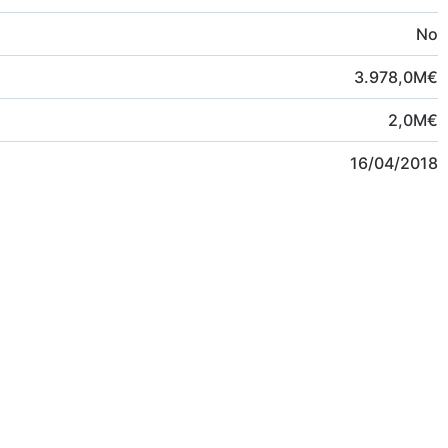
No
3.978,0
M
€
2,0
M
€
16/04/2018