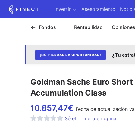
Invertir
Asesoramiento
Notici
Fondos
Rentabilidad
Opinione
¿Tu estra
¡NO PIERDAS LA OPORTUNIDAD!
Goldman Sachs Euro Short
Accumulation Class
10.857,47
€
Fecha de
actualización
va
Sé el primero en opinar