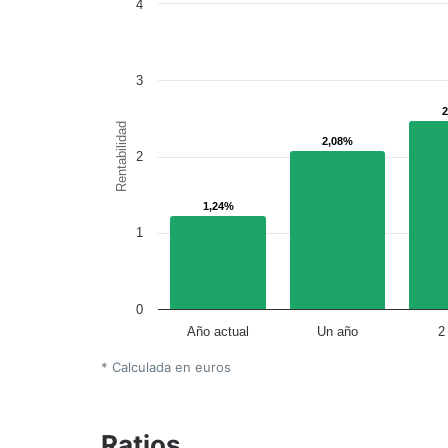
4
3
Rentabilidad
2,08%
2,08%
2
1,24%
1,24%
1
0
Año actual
Un año
2
* Calculada en euros
Ratios