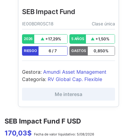
SEB Impact Fund
IE00BDR0SC18
Clase única
+
17,29
%
+
1,50
%
2026
5 AÑOS
6
/
7
0,850
%
RIESGO
GASTOS
Gestora
:
Amundi Asset Management
Categoría
:
RV Global Cap. Flexible
Me interesa
SEB Impact Fund F USD
170,03
$
Fecha de
valor liquidativo:
5/08/2026