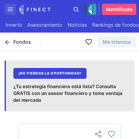
Identifícate
Invertir
Asesoramiento
Noticias
Rankings de fondos
Fondos
Me interesa
¡NO PIERDAS LA OPORTUNIDAD!
¿Tu estrategia financiera está lista? Consulta
GRATIS con un asesor financiero y toma ventaja
del mercado