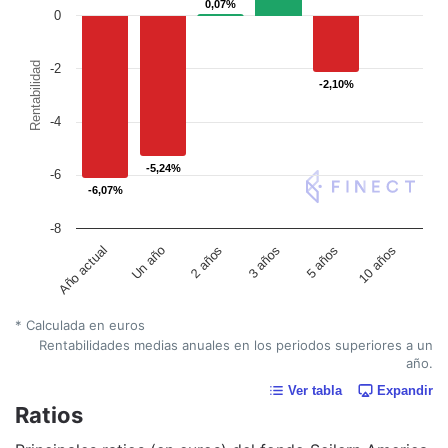
0,07%
0,07%
0
Rentabilidad
-2
-2,10%
-2,10%
-4
-5,24%
-5,24%
-6
-6,07%
-6,07%
-8
Un año
5 años
2 años
10 años
Año actual
3 años
* Calculada en euros
Rentabilidades medias anuales en los periodos superiores a un
año.
Ver tabla
Expandir
Ratios