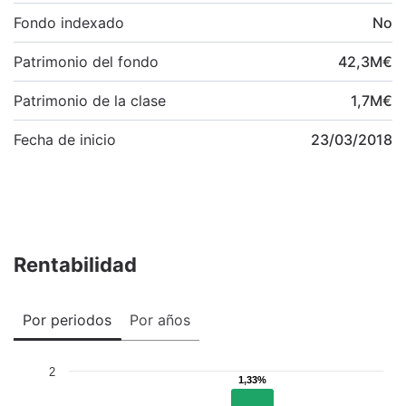
Fondo indexado
No
Patrimonio del fondo
42,3
M
€
Patrimonio de la clase
1,7
M
€
Fecha de inicio
23/03/2018
Rentabilidad
Por periodos
Por años
2
1,33%
1,33%