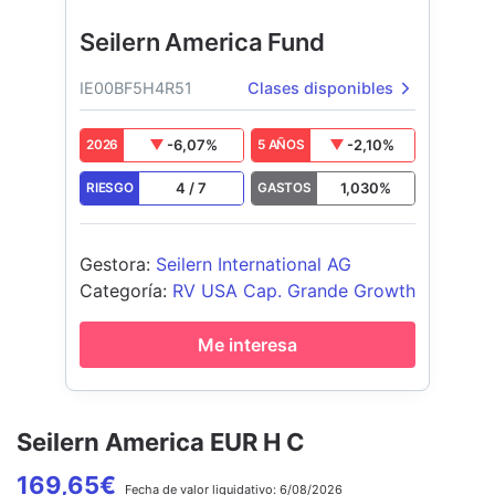
Seilern America Fund
IE00BF5H4R51
Clases disponibles
-6,07
%
-2,10
%
2026
5 AÑOS
4
/
7
1,030
%
RIESGO
GASTOS
Gestora
:
Seilern International AG
Categoría
:
RV USA Cap. Grande Growth
Me interesa
Seilern America EUR H C
169,65
€
Fecha de
valor liquidativo:
6/08/2026