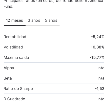
Principales ratios (en euros) del fondo Seilern America
Fund:
12 meses
3 años
5 años
Rentabilidad
-5,24
%
Volatilidad
10,88
%
Máxima caída
-15,77
%
Alpha
n/a
Beta
n/a
Ratio de Sharpe
-1,52
R Cuadrado
n/a