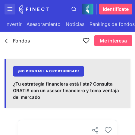
Identifícate
Invertir
Asesoramiento
Noticias
Rankings de fondos
Fondos
Me interesa
¡NO PIERDAS LA OPORTUNIDAD!
¿Tu estrategia financiera está lista? Consulta
GRATIS con un asesor financiero y toma ventaja
del mercado