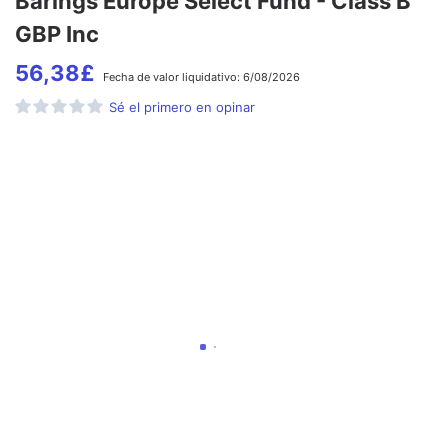
Barings Europe Select Fund - Class B
GBP Inc
56,38
£
Fecha de
valor liquidativo:
6/08/2026
Sé el primero en opinar