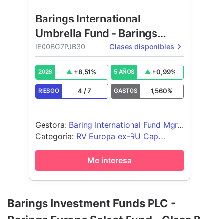
Barings International
Umbrella Fund - Barings
Europe Select Fund
IE00BG7PJB30
Clases disponibles
+
8,51
%
+
0,99
%
2026
5 AÑOS
4
/
7
1,560
%
RIESGO
GASTOS
Gestora
:
Baring International Fund Mgrs
(Ireland) Limited
Categoría
:
RV Europa ex-RU Cap.
Med/Peq
Me interesa
Barings Investment Funds PLC -