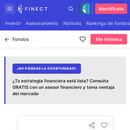
Identifícate
Invertir
Asesoramiento
Noticias
Rankings de fondos
Fondos
Me interesa
¡NO PIERDAS LA OPORTUNIDAD!
¿Tu estrategia financiera está lista? Consulta
GRATIS con un asesor financiero y toma ventaja
del mercado