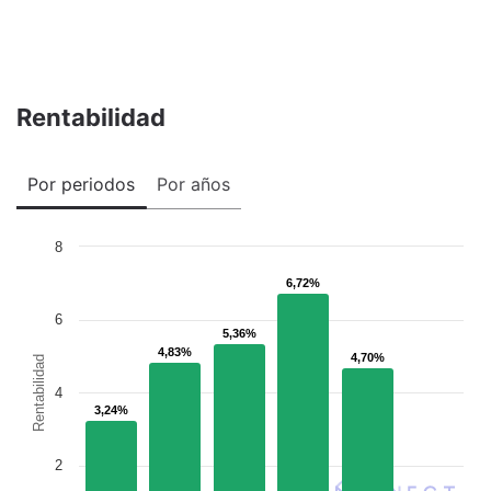
Rentabilidad
Por periodos
Por años
8
6,72%
6,72%
6
5,36%
5,36%
4,83%
4,83%
4,70%
4,70%
Rentabilidad
4
3,24%
3,24%
2