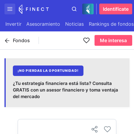
Identifícate
Invertir
Asesoramiento
Noticias
Rankings de fondos
Fondos
Me interesa
¡NO PIERDAS LA OPORTUNIDAD!
¿Tu estrategia financiera está lista? Consulta
GRATIS con un asesor financiero y toma ventaja
del mercado