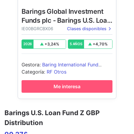
Barings Global Investment
Funds plc - Barings U.S. Loan
Fund
IE00BGRCBX06
Clases disponibles
+
3,24
%
+
4,70
%
2026
5 AÑOS
Gestora
:
Baring International Fund
Managers ltd
Categoría
:
RF Otros
Me interesa
Barings U.S. Loan Fund Z GBP
Distribution