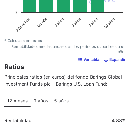
0
Año actual
Un año
2 años
3 años
5 años
10 años
* Calculada en euros
Rentabilidades medias anuales en los periodos superiores a un
año.
Ver tabla
Expandir
Ratios
Principales ratios (en euros) del fondo Barings Global
Investment Funds plc - Barings U.S. Loan Fund:
12 meses
3 años
5 años
Rentabilidad
4,83
%