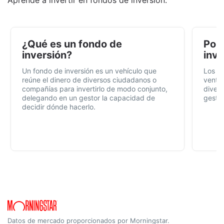
¿Qué es un fondo de
Por 
inversión?
inve
Un fondo de inversión es un vehículo que
Los f
reúne el dinero de diversos ciudadanos o
ventaj
compañías para invertirlo de modo conjunto,
divers
delegando en un gestor la capacidad de
gestió
decidir dónde hacerlo.
Datos de mercado proporcionados por Morningstar.