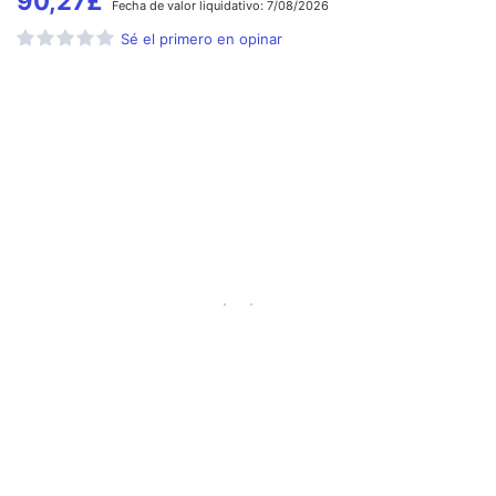
90,27
£
Fecha de
valor liquidativo:
7/08/2026
Sé el primero en opinar