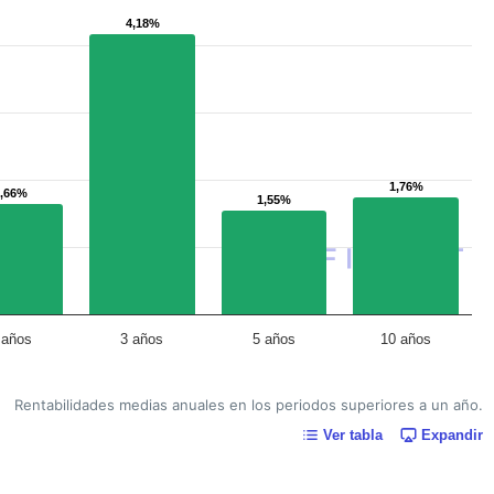
4,18%
4,18%
1,76%
1,76%
1,66%
1,66%
1,55%
1,55%
 años
3 años
5 años
10 años
Rentabilidades medias anuales en los periodos superiores a un año.
Ver tabla
Expandir