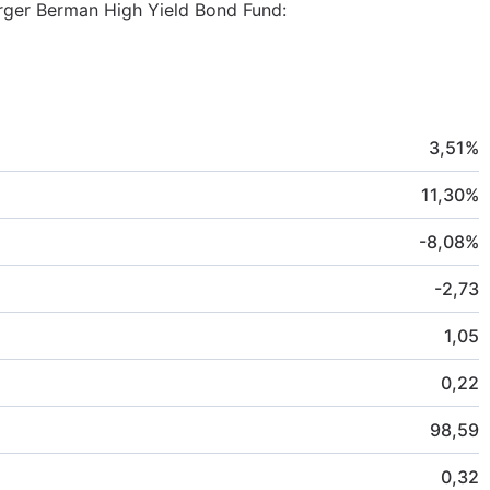
erger Berman High Yield Bond Fund:
3,51
%
11,30
%
-8,08
%
-2,73
1,05
0,22
98,59
0,32