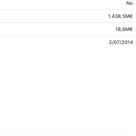
No
1.438,5
M
€
18,6
M
€
2/07/2014