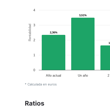
4
3,51%
3,51%
3
Rentabilidad
2,36%
2,36%
2
1
0
Año actual
Un año
2
* Calculada en euros
Ratios