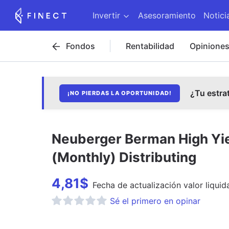
Invertir
Asesoramiento
Notici
Fondos
Rentabilidad
Opinione
¿Tu estra
¡NO PIERDAS LA OPORTUNIDAD!
Neuberger Berman High Yie
(Monthly) Distributing
4,81
$
Fecha de
actualización
valor liquid
Sé el primero en opinar