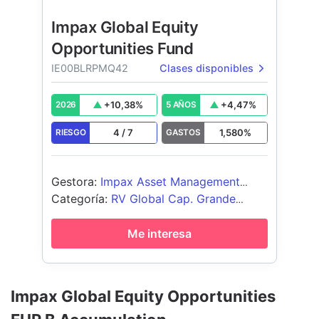
Impax Global Equity
Opportunities Fund
IE00BLRPMQ42
Clases disponibles
+
10,38
%
+
4,47
%
2026
5 AÑOS
4
/
7
1,580
%
RIESGO
GASTOS
Gestora
:
Impax Asset Management
Ireland Limited
Categoría
:
RV Global Cap. Grande
Growth
Me interesa
Impax Global Equity Opportunities