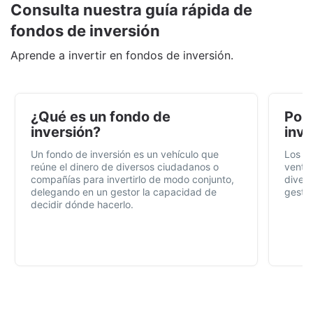
Consulta nuestra guía rápida de
fondos de inversión
Aprende a invertir en fondos de inversión.
¿Qué es un fondo de
Por 
inversión?
inve
Un fondo de inversión es un vehículo que
Los f
reúne el dinero de diversos ciudadanos o
ventaj
compañías para invertirlo de modo conjunto,
divers
delegando en un gestor la capacidad de
gestió
decidir dónde hacerlo.