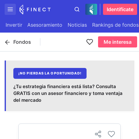
Identifícate
Invertir
Asesoramiento
Noticias
Rankings de fondos
Fondos
Me interesa
¡NO PIERDAS LA OPORTUNIDAD!
¿Tu estrategia financiera está lista? Consulta
GRATIS con un asesor financiero y toma ventaja
del mercado