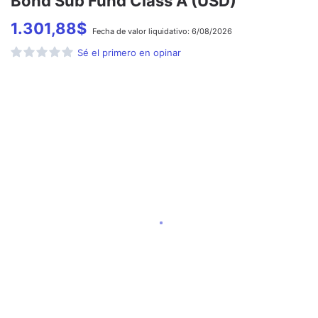
Bond Sub Fund Class A (USD)
1.301,88
$
Fecha de
valor liquidativo:
6/08/2026
Sé el primero en opinar