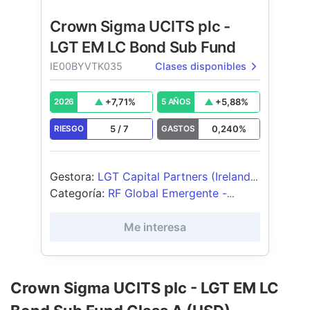
Crown Sigma UCITS plc -
LGT EM LC Bond Sub Fund
IE00BYVTK035
Clases disponibles
+
7,71
%
+
5,88
%
2026
5 AÑOS
5
/
7
0,240
%
RIESGO
GASTOS
Gestora
:
LGT Capital Partners (Ireland)
Limited
Categoría
:
RF Global Emergente -
Moneda Local
Me interesa
Crown Sigma UCITS plc - LGT EM LC