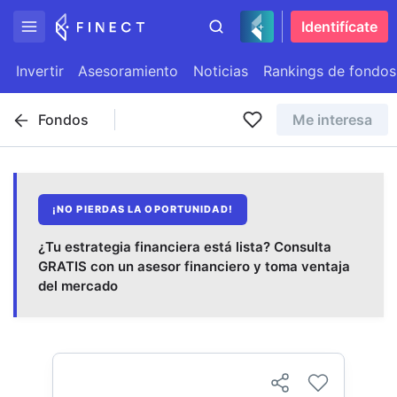
Identifícate
Invertir
Asesoramiento
Noticias
Rankings de fondos
Fondos
Me interesa
¡NO PIERDAS LA OPORTUNIDAD!
¿Tu estrategia financiera está lista? Consulta
GRATIS con un asesor financiero y toma ventaja
del mercado