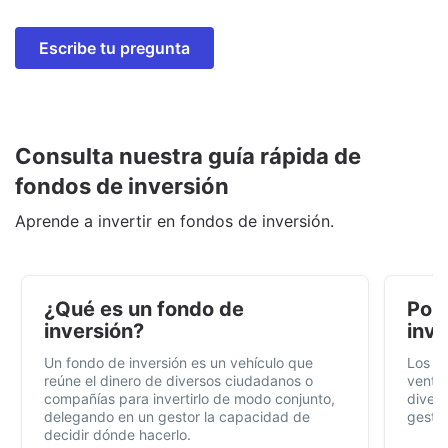
Escribe tu pregunta
Consulta nuestra guía rápida de
fondos de inversión
Aprende a invertir en fondos de inversión.
¿Qué es un fondo de
Por 
inversión?
inve
Un fondo de inversión es un vehículo que
Los f
reúne el dinero de diversos ciudadanos o
ventaj
compañías para invertirlo de modo conjunto,
divers
delegando en un gestor la capacidad de
gestió
decidir dónde hacerlo.