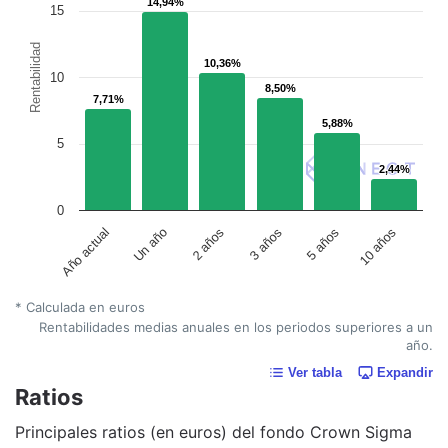
14,94%
14,94%
15
Rentabilidad
10,36%
10,36%
10
8,50%
8,50%
7,71%
7,71%
5,88%
5,88%
5
2,44%
2,44%
0
Un año
5 años
2 años
10 años
Año actual
3 años
* Calculada en euros
Rentabilidades medias anuales en los periodos superiores a un
año.
Ver tabla
Expandir
Ratios
Principales ratios (en euros) del fondo Crown Sigma