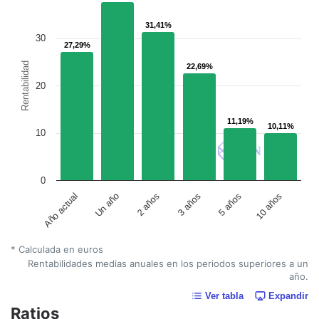
31,41%
31,41%
30
27,29%
27,29%
Rentabilidad
22,69%
22,69%
20
11,19%
11,19%
10,11%
10,11%
10
0
Un año
5 años
2 años
10 años
Año actual
3 años
* Calculada en euros
Rentabilidades medias anuales en los periodos superiores a un
año.
Ver tabla
Expandir
Ratios