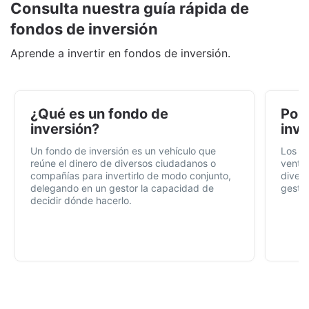
Consulta nuestra guía rápida de
fondos de inversión
Aprende a invertir en fondos de inversión.
¿Qué es un fondo de
Por 
inversión?
inve
Un fondo de inversión es un vehículo que
Los f
reúne el dinero de diversos ciudadanos o
ventaj
compañías para invertirlo de modo conjunto,
divers
delegando en un gestor la capacidad de
gestió
decidir dónde hacerlo.