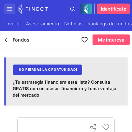
Identifícate
Invertir
Asesoramiento
Noticias
Rankings de fondos
Fondos
Me interesa
¡NO PIERDAS LA OPORTUNIDAD!
¿Tu estrategia financiera está lista? Consulta
GRATIS con un asesor financiero y toma ventaja
del mercado