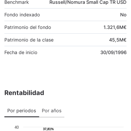
Benchmark
Russell/Nomura Small Cap TR USD
Fondo indexado
No
Patrimonio del fondo
1.321,6
M
€
Patrimonio de la clase
45,5
M
€
Fecha de inicio
30/09/1996
Rentabilidad
Por periodos
Por años
40
37,81%
37,81%