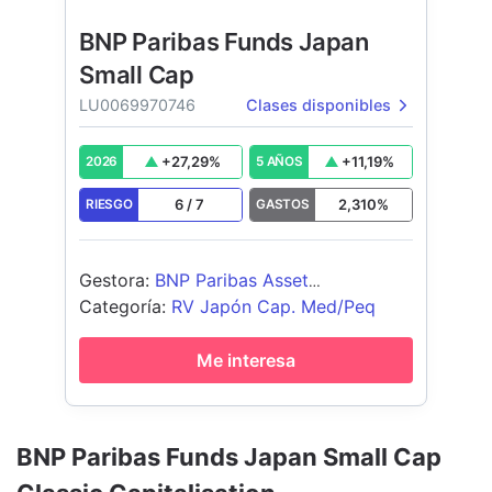
BNP Paribas Funds Japan
Small Cap
LU0069970746
Clases disponibles
+
27,29
%
+
11,19
%
2026
5 AÑOS
6
/
7
2,310
%
RIESGO
GASTOS
Gestora
:
BNP Paribas Asset
Management Luxembourg
Categoría
:
RV Japón Cap. Med/Peq
Me interesa
BNP Paribas Funds Japan Small Cap