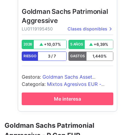
Goldman Sachs Patrimonial
Aggressive
LU0119195450
Clases disponibles
+
10,07
%
+
6,39
%
2026
5 AÑOS
3
/
7
1,440
%
RIESGO
GASTOS
Gestora
:
Goldman Sachs Asset
Management B.V.
Categoría
:
Mixtos Agresivos EUR -
Global
Me interesa
Goldman Sachs Patrimonial