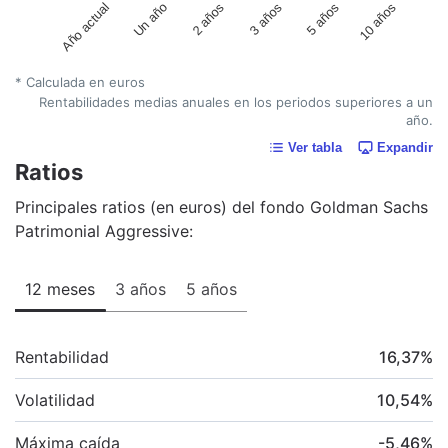
Un año
5 años
2 años
10 años
Año actual
3 años
* Calculada en euros
Rentabilidades medias anuales en los periodos superiores a un
año.
Ver tabla
Expandir
Ratios
Principales ratios (en euros) del fondo Goldman Sachs
Patrimonial Aggressive:
12 meses
3 años
5 años
Rentabilidad
16,37
%
Volatilidad
10,54
%
Máxima caída
-5,46
%