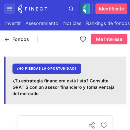
Identifícate
Invertir
Asesoramiento
Noticias
Rankings de fondos
Fondos
Me interesa
¡NO PIERDAS LA OPORTUNIDAD!
¿Tu estrategia financiera está lista? Consulta
GRATIS con un asesor financiero y toma ventaja
del mercado