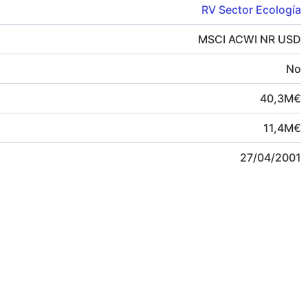
RV Sector Ecología
MSCI ACWI NR USD
No
40,3
M
€
11,4
M
€
27/04/2001