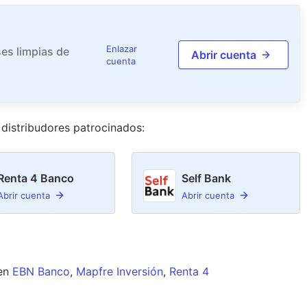
Enlazar
es limpias de
Abrir cuenta
cuenta
distribudor
es
patrocinado
s
:
Renta 4 Banco
Self Bank
Abrir cuenta
Abrir cuenta
en
EBN Banco
,
Mapfre Inversión
,
Renta 4