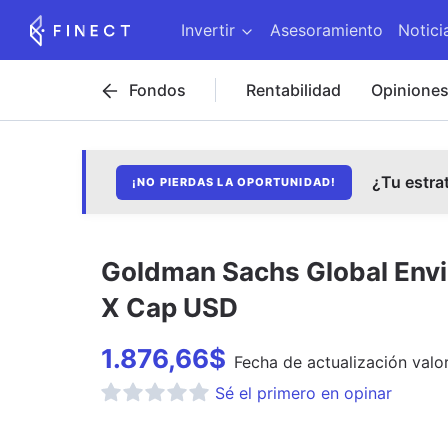
Invertir
Asesoramiento
Notici
Fondos
Rentabilidad
Opinione
¿Tu estra
¡NO PIERDAS LA OPORTUNIDAD!
Goldman Sachs Global Envir
X Cap USD
1.876,66
$
Fecha de
actualización
valor
Sé el primero en opinar