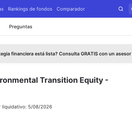
as
Rankings de fondos
Comparador
s
Preguntas
tegia financiera está lista? Consulta GRATIS con un asesor
onmental Transition Equity -
 liquidativo:
5/08/2026