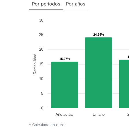
Por periodos
Por años
30
25
24,24%
24,24%
20
Rentabilidad
15,97%
15,97%
15
10
5
0
Año actual
Un año
* Calculada en euros