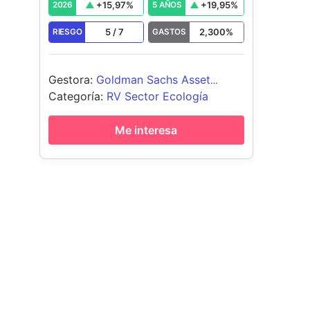
+
15,97
%
+
19,95
%
2026
5 AÑOS
5
/
7
2,300
%
RIESGO
GASTOS
Gestora
:
Goldman Sachs Asset
Management B.V.
Categoría
:
RV Sector Ecología
Me interesa